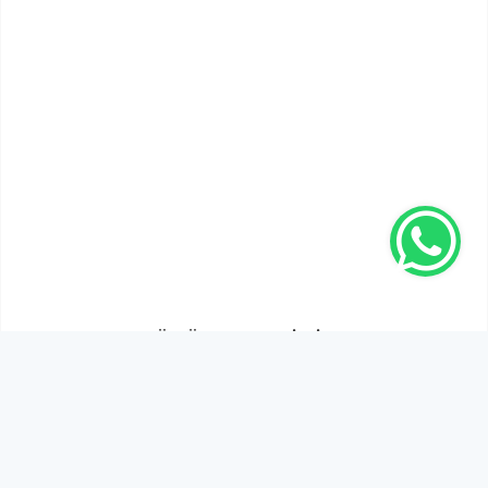
SEN DE DÜŞÜNCELERİNİ PAYLAŞ!
Adınız Soyadınız *
Yorum