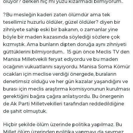
oluyor? derken hiç mi yüzü kızarmadı bilmiyorum..
?Bu mesleğin kaderi zaten ölümdür ama tek
tesellimiz huzurlu öldüler, güzel öldüler? diyen bir
zihniyete sahip eski bir bakanın, o zamanlar yine
böyle bir maden kazasında söylediği sözlere çok
kızmıştık. Ama bunların dipten doruğa aynı zihniyeti
güttüklerini bilmiyordum.. 15 gün önce Meclis TV den
Manisa Milletvekili feryat ediyordu ve bu maden
ocağının vukuatlarını sayıyordu. Manisa Soma Kömür
ocakları için meclise verdiği önergede, buraların
denetimsiz olduğu ve her gün kazalar yaşandığını ve
burası için meclis araştırma komisyonunun kurulması
gerektiğini bağıra çağıra anlatıyordu. Bu önergenin
de Ak Parti Milletvekilleri tarafından reddedildiğine
de şahit olmuştuk.
Hiçbir şekilde ölüm üzerinde politika yapılmaz. Bu
Millet ölüm üzerinden politika yapmayı da sevmez.