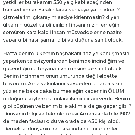
yetkililer bu rakamın 350 ye çıkabileceğinden
bahsediyorlar. Yaralı olarak sedyeye yatırılırken ?
çizmelerimi çıkarayım sedye kirlenmesin? diyen
ülkemin güzel kalpli pırılpırıl insanımızın, emeğini
sömüren kara kalpli insan müsveddelerine nazire
yapar gibi nasıl şamar gibi vurduğuna şahit olduk.
Hatta benim ülkemin başbakanı, taziye konuşmasını
yaparken televizyonlardan benimde incindiğim ve
gücendiğim o beyanatı vermesine de şahit olduk.
Benim incinmem onun umurunda değil elbette
biliyorum. Ama yakınlarını kaybeden onlarca kişinin
yüzlerine baka baka bu mesleğin kaderinin ÖLÜM
olduğunu söylemesi onlara ikinci bir acı verdi.. Benim
gibi düşünen ve benim bile aklımla dalga geçer gibi ?
Dünyanın bilgi ve teknoloji devi Amerika da bile 1907
de maden faciası oldu ve orada da 430 kişi öldü.
Demek ki dünyanın her tarafında bu tür ölümler