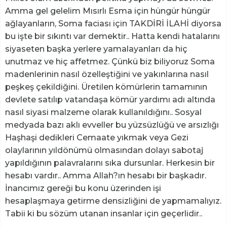
Amma gel gelelim Mısırlı Esma için hüngür hüngür
ağlayanların, Soma faciası için TAKDİRİ İLAHİ diyorsa
bu işte bir sıkıntı var demektir.. Hatta kendi hatalarını
siyaseten başka yerlere yamalayanları da hiç
unutmaz ve hiç affetmez. Çünkü biz biliyoruz Soma
madenlerinin nasıl özelleştiğini ve yakınlarına nasıl
peşkeş çekildiğini. Üretilen kömürlerin tamamının
devlete satılıp vatandaşa kömür yardımı adı altında
nasıl siyasi malzeme olarak kullanıldığını.. Sosyal
medyada bazı aklı evveller bu yüzsüzlüğü ve arsızlığı
Haşhaşi dedikleri Cemaate yıkmak veya Gezi
olaylarının yıldönümü olmasından dolayı sabotaj
yapıldığının palavralarını sıka dursunlar. Herkesin bir
hesabı vardır.. Amma Allah?ın hesabı bir başkadır.
İnancımız gereği bu konu üzerinden işi
hesaplaşmaya getirme densizliğini de yapmamalıyız.
Tabii ki bu sözüm utanan insanlar için geçerlidir..