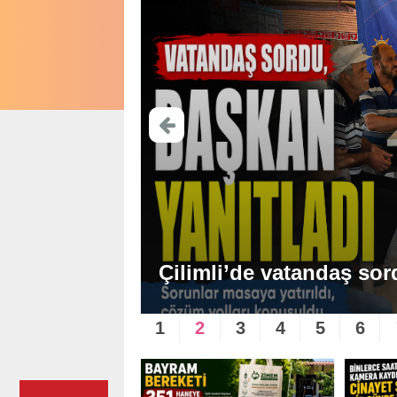
Çilimli’de vatandaş sor
1
2
3
4
5
6