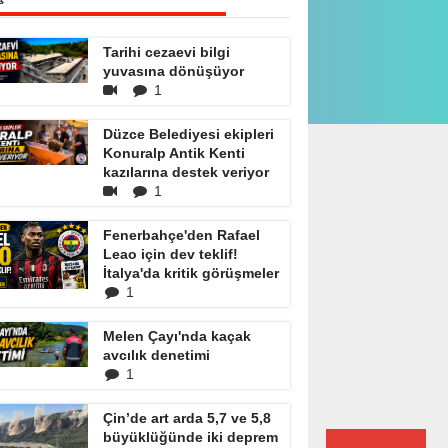
Tarihi cezaevi bilgi
yuvasına dönüşüyor
1
Düzce Belediyesi ekipleri
Konuralp Antik Kenti
kazılarına destek veriyor
1
Fenerbahçe'den Rafael
Leao için dev teklif!
İtalya'da kritik görüşmeler
1
makam Altıntaş göreve başladı
Melen Çayı'nda kaçak
avcılık denetimi
1
Çin’de art arda 5,7 ve 5,8
büyüklüğünde iki deprem