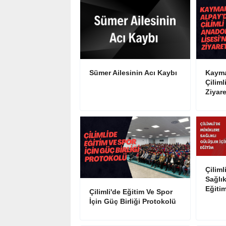
Sümer Ailesinin Acı Kaybı
Kayma
Çiliml
Ziyare
Çiliml
Sağlık
Eğiti
Çilimli'de Eğitim Ve Spor
İçin Güç Birliği Protokolü