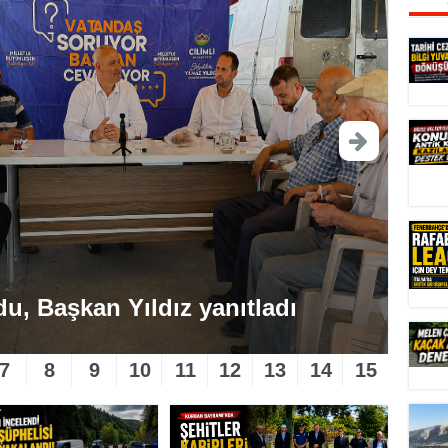
du, Başkan Yıldız yanıtladı
Kay
7
8
9
10
11
12
13
14
15