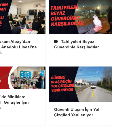
kam Alpay’dan
Tahliyeleri Beyaz
i Anadolu Lisesi’ne
Güvercinle Karşıladılar
t
i’de Miniklere
lı Gülüşler İçin
m
Güvenli Ulaşım İçin Yol
Çizgileri Yenileniyor