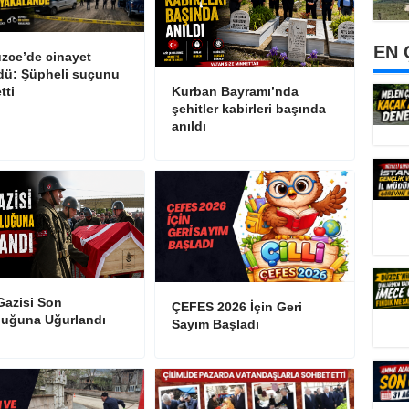
EN 
zce’de cinayet
dü: Şüpheli suçunu
etti
Kurban Bayramı’nda
şehitler kabirleri başında
anıldı
Gazisi Son
ÇEFES 2026 İçin Geri
luğuna Uğurlandı
Sayım Başladı