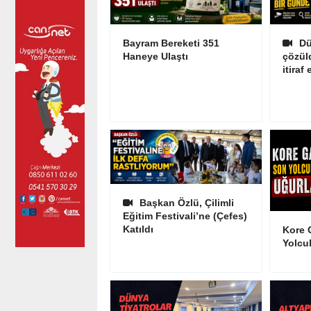
Bayram Bereketi 351
Dü
Haneye Ulaştı
çözül
itiraf 
Başkan Özlü, Çilimli
Eğitim Festivali’ne (Çefes)
Katıldı
Kore 
Yolcu