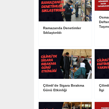
Osman
Defter
Taşın
Ramazanda Denetimler
Sıklaştırıldı
Çilimli’de Sigara Bırakma
Çiliml
Günü Etkinliği
İlgi