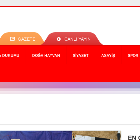
GAZETE
CANLI YAYIN
A DURUMU
DOĞA HAYVAN
SIYASET
ASAYIŞ
SPOR
EN