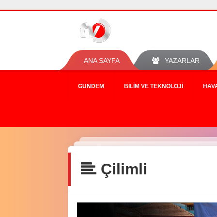
ANA SAYFA
YAZARLAR
GÜNDEM
BILIM VE TEKNOLOJI
HAV
Çilimli