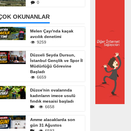
0
ÇOK OKUNANLAR
Melen Çayı'nda kaçak
avcılık denetimi
9259
Düzceli Seyda Dursun,
İstanbul Gençlik ve Spor İl
Müdürlüğü Görevine
Başladı
6659
Düzce'nin ovalarında
kadınların imece usulü
fındık mesaisi başladı
6658
Amme alacaklarda son
gün 31 Ağustos
6593