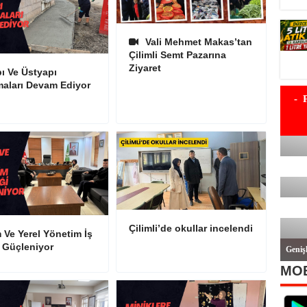
Vali Mehmet Makas’tan
Çilimli Semt Pazarına
Ziyaret
ı Ve Üstyapı
maları Devam Ediyor
Çilimli’de okullar incelendi
 Ve Yerel Yönetim İş
i Güçleniyor
MOB