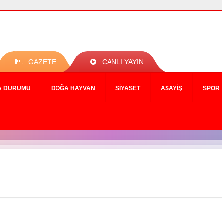
GAZETE
CANLI YAYIN
A DURUMU
DOĞA HAYVAN
SIYASET
ASAYIŞ
SPOR