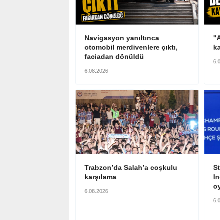
Navigasyon yanıltınca
"A
otomobil merdivenlere çıktı,
ka
faciadan dönüldü
6.
6.08.2026
Trabzon’da Salah’a coşkulu
S
karşılama
I
oy
6.08.2026
6.