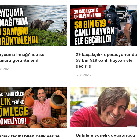
aycuma Irmağı’nda su
29 kaçakçılık operasyonunda
amuru görüntülendi
58 bin 519 canlı hayvan ele
geçirildi
08.2026
6.08.2026
Ünlülere yönelik uyuşturucu
mak tadını bilen çelik yerine