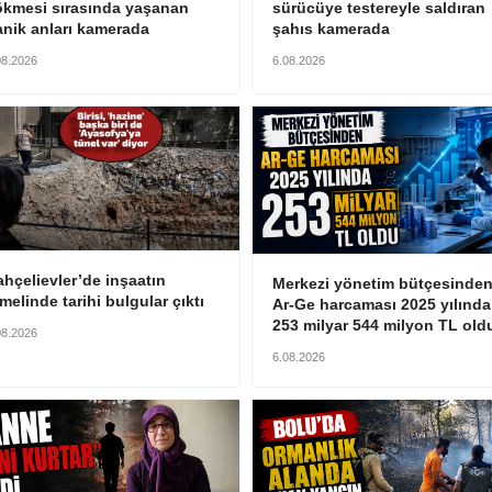
ökmesi sırasında yaşanan
sürücüye testereyle saldıran
anik anları kamerada
şahıs kamerada
08.2026
6.08.2026
hçelievler’de inşaatın
Merkezi yönetim bütçesinde
melinde tarihi bulgular çıktı
Ar-Ge harcaması 2025 yılında
253 milyar 544 milyon TL old
08.2026
6.08.2026