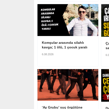
Komşular arasında silahlı
Ç
kavga; 1 ölü, 1 çocuk yaralı
s
6.08.2026
6.
‘Ay Grubu’ suç örgütüne
Da