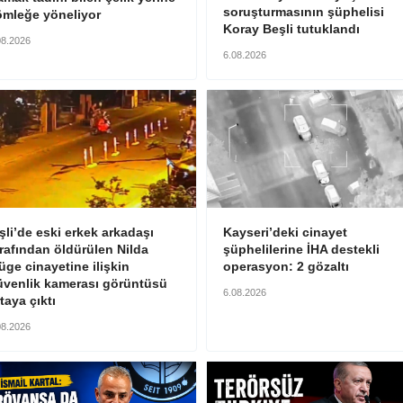
soruşturmasının şüphelisi
ömleğe yöneliyor
Koray Beşli tutuklandı
08.2026
6.08.2026
şli’de eski erkek arkadaşı
Kayseri’deki cinayet
rafından öldürülen Nilda
şüphelilerine İHA destekli
ge cinayetine ilişkin
operasyon: 2 gözaltı
üvenlik kamerası görüntüsü
6.08.2026
taya çıktı
08.2026