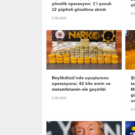
yönelik operasyon: 1’i çocuk
ç
12 şüpheli gözaltına alındı
6.
6.08.2026
Beylikdüzü’nde uyuşturucu
Şi
operasyonu: 62 kilo eroin ve
ta
metamfetamin ele geçirildi
Mü
g
6.08.2026
or
6.