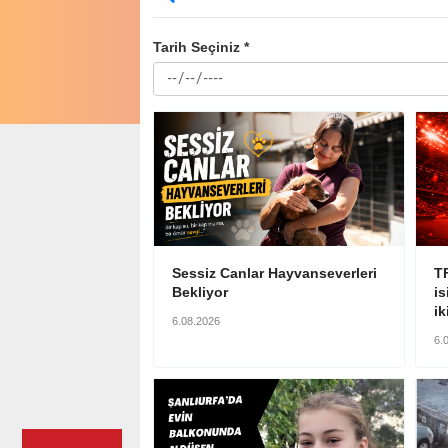
Tarih Seçiniz *
Sessiz Canlar Hayvanseverleri
TF
Bekliyor
i
ik
6.08.2026
6.