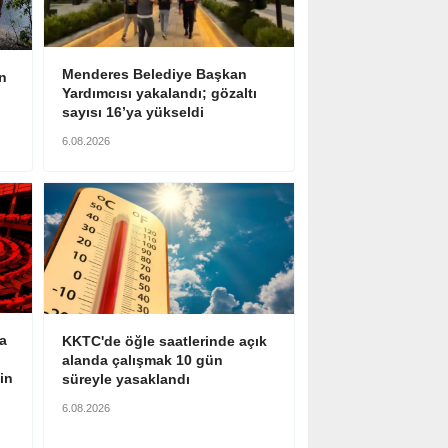
Menderes Belediye Başkan
n
Yardımcısı yakalandı; gözaltı
sayısı 16’ya yükseldi
6.08.2026
a
KKTC'de öğle saatlerinde açık
alanda çalışmak 10 gün
in
süreyle yasaklandı
6.08.2026