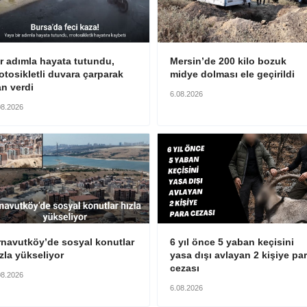
r adımla hayata tutundu,
Mersin’de 200 kilo bozuk
tosikletli duvara çarparak
midye dolması ele geçirildi
n verdi
6.08.2026
08.2026
rnavutköy’de sosyal konutlar
6 yıl önce 5 yaban keçisini
zla yükseliyor
yasa dışı avlayan 2 kişiye pa
cezası
08.2026
6.08.2026