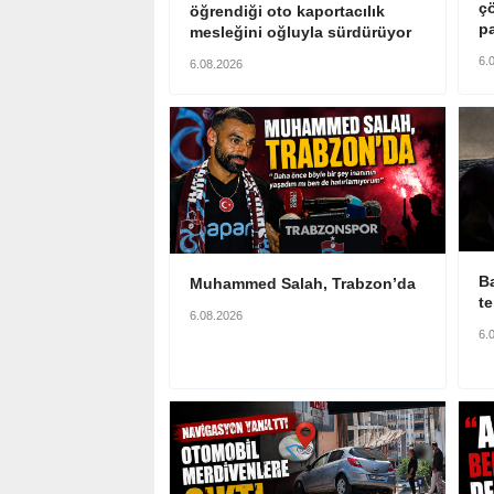
ç
öğrendiği oto kaportacılık
p
mesleğini oğluyla sürdürüyor
6.
6.08.2026
Ba
Muhammed Salah, Trabzon’da
te
6.08.2026
6.