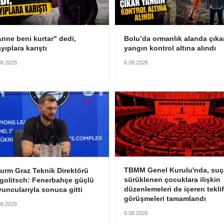
nne beni kurtar" dedi,
Bolu’da ormanlık alanda çıka
yıplara karıştı
yangın kontrol altına alındı
08.2026
6.08.2026
TBMM Genel Kurulu'nda, suç
turm Graz Teknik Direktörü
sürüklenen çocuklara ilişkin
ngolitsch: Fenerbahçe güçlü
düzenlemeleri de içeren teklif
uncularıyla sonuca gitti
görüşmeleri tamamlandı
08.2026
6.08.2026