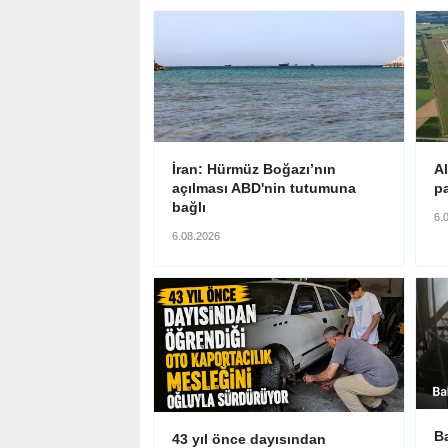
İran: Hürmüz Boğazı’nın
A
açılması ABD'nin tutumuna
pa
bağlı
6.
6.08.2026
B
43 yıl önce dayısından