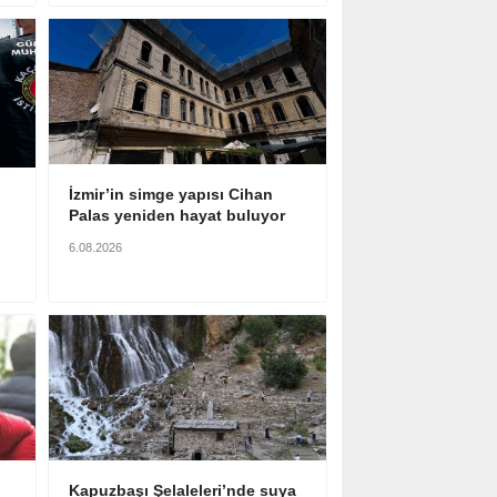
İzmir’in simge yapısı Cihan
Palas yeniden hayat buluyor
6.08.2026
Kapuzbaşı Şelaleleri’nde suya