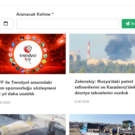
Aranacak Kelime *
Ar
Zelenskiy: Rusya'daki petrol
F ile Trendyol arasındaki
rafinerilerini ve Karadeniz'dek
sim sponsorluğu sözleşmesi
devriye teknelerini vurduk
i yıl daha uzatıldı
6.08.2026
08.2026