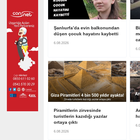
Şanlıurfa’da evin balkonundan
Bi
düşen çocuk hayatını kaybetti
mo
ca
6.08.2026
6.
Piramitlerin zirvesinde
A
turistlerin kazıdığı yazılar
hı
ortaya çıktı
6.
6.08.2026