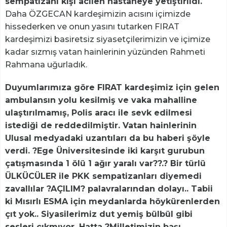
sempatizanı kişi acilen hastaneye yetiştirildi.
Daha ÖZGECAN kardeşimizin acısını içimizde
hissederken ve onun yasını tutarken FIRAT
kardeşimizi basiretsiz siyasetçilerimizin ve içimize
kadar sızmış vatan hainlerinin yüzünden Rahmeti
Rahmana uğurladık.
Duyumlarımıza göre FIRAT kardeşimiz için gelen
ambulansın yolu kesilmiş ve vaka mahalline
ulaştırılmamış, Polis aracı ile sevk edilmesi
istediği de reddedilmiştir. Vatan hainlerinin
Ulusal medyadaki uzantıları da bu haberi şöyle
verdi. ?Ege Üniversitesinde iki karşıt gurubun
çatışmasında 1 ölü 1 ağır yaralı var??.? Bir türlü
ÜLKÜCÜLER ile PKK sempatizanları diyemedi
zavallılar ?AÇILIM? palavralarından dolayı.. Tabii
ki Mısırlı ESMA için meydanlarda höykürenlerden
çıt yok.. Siyasilerimiz dut yemiş bülbül gibi
sesleri çıkmıyor. Hatta ?Milletimizin başı