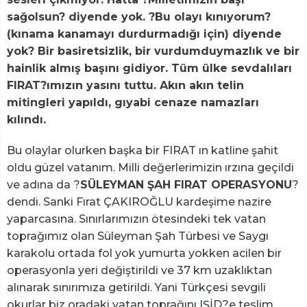
sağolsun? diyende yok. ?Bu olayı kınıyorum?
(kınama kanamayı durdurmadığı için) diyende
yok? Bir basiretsizlik, bir vurdumduymazlık ve bir
hainlik almış başını gidiyor. Tüm ülke sevdalıları
FIRAT?ımızın yasını tuttu. Akın akın telin
mitingleri yapıldı, gıyabi cenaze namazları
kılındı.
Bu olaylar olurken başka bir FIRAT ın katline şahit
oldu güzel vatanım. Milli değerlerimizin ırzına geçildi
ve adına da ?
SÜLEYMAN ŞAH FIRAT OPERASYONU
?
dendi. Sanki Fırat ÇAKIROĞLU kardeşime nazire
yaparcasına. Sınırlarımızın ötesindeki tek vatan
toprağımız olan Süleyman Şah Türbesi ve Saygı
karakolu ortada fol yok yumurta yokken acilen bir
operasyonla yeri değiştirildi ve 37 km uzaklıktan
alınarak sınırımıza getirildi. Yani Türkçesi sevgili
okurlar biz oradaki vatan toprağını IŞİD?e teslim