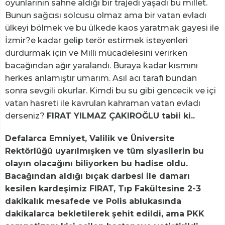
oyunlarının sahne aldığı bir trajedi yaşadı bu millet.
Bunun sağcısı solcusu olmaz ama bir vatan evladı
ülkeyi bölmek ve bu ülkede kaos yaratmak gayesi ile
İzmir?e kadar gelip terör estirmek isteyenleri
durdurmak için ve Milli mücadelesini verirken
bacağından ağır yaralandı. Buraya kadar kısmını
herkes anlamıştır umarım. Asıl acı tarafı bundan
sonra sevgili okurlar. Kimdi bu su gibi gencecik ve içi
vatan hasreti ile kavrulan kahraman vatan evladı
derseniz?
FIRAT YILMAZ ÇAKIROĞLU tabii ki..
Defalarca Emniyet, Valilik ve Üniversite
Rektörlüğü uyarılmışken ve tüm siyasilerin bu
olayın olacağını biliyorken bu hadise oldu.
Bacağından aldığı bıçak darbesi ile damarı
kesilen kardeşimiz FIRAT, Tıp Fakültesine 2-3
dakikalık mesafede ve Polis ablukasında
dakikalarca bekletilerek şehit edildi, ama PKK