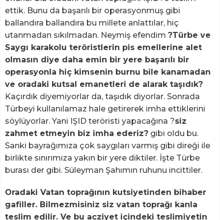
ettik. Bunu da başarılı bir operasyonmuş gibi
ballandıra ballandıra bu millete anlattılar, hiç
utanmadan sıkılmadan. Neymiş efendim
?Türbe ve
Saygı karakolu teröristlerin pis emellerine alet
olmasın diye daha emin bir yere başarılı bir
operasyonla hiç kimsenin burnu bile kanamadan
ve oradaki kutsal emanetleri de alarak taşıdık?
Kaçırdık diyemiyorlar da, taşıdık diyorlar. Sonrada
Türbeyi kullanılamaz hale getirerek imha ettiklerini
söylüyorlar. Yani IŞID teröristi yapacağına ?
siz
zahmet etmeyin biz imha ederiz?
gibi oldu bu.
Sanki bayrağımıza çok saygıları varmış gibi direği ile
birlikte sınırımıza yakın bir yere diktiler. İşte Türbe
burası der gibi. Süleyman Şahımın ruhunu incittiler.
Oradaki Vatan toprağının kutsiyetinden bihaber
gafiller. Bilmezmisiniz siz vatan toprağı kanla
teslim edilir. Ve bu acziyet içindeki teslimiyetin