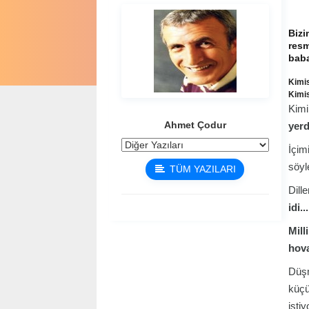
Bizi
resm
baba
Kimis
Kimis
Kimil
Ahmet Çodur
yerd
İçim
söyl
TÜM YAZILARI
Dill
idi..
Mill
hova
Düşm
küçü
isti