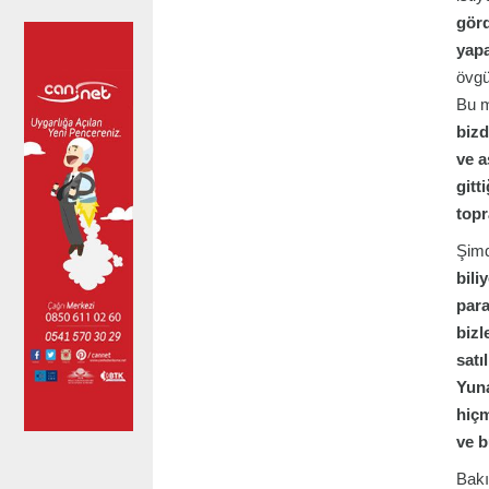
görd
yapa
övgü
Bu m
bizd
ve a
gitt
topr
Şimd
bili
para
bizl
satı
Yuna
hiçm
ve b
Bakı