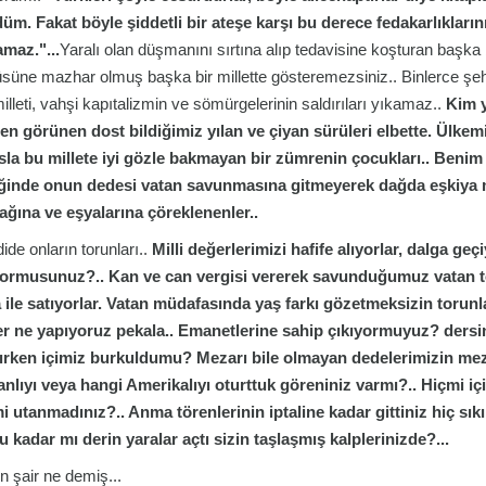
üm. Fakat böyle şiddetli bir ateşe karşı bu derece fedakarlıklarını
maz."...
Yaralı olan düşmanını sırtına alıp tedavisine koşturan başka 
süne mazhar olmuş başka bir millette gösteremezsiniz.. Binlerce şehi
illeti, vahşi kapıtalizmin ve sömürgelerinin saldırıları yıkamaz..
Kim y
en görünen dost bildiğimiz yılan ve çiyan sürüleri elbette. Ülkem
sla bu millete iyi gözle bakmayan bir zümrenin çocukları.. Ben
iğinde onun dedesi vatan savunmasına gitmeyerek dağda eşkiya mi
ağına ve eşyalarına çöreklenenler..
ide onların torunları..
Milli değerlerimizi hafife alıyorlar, dalga geç
yormusunuz?.. Kan ve can vergisi vererek savunduğumuz vatan top
 ile satıyorlar.
Vatan müdafasında yaş farkı gözetmeksizin torunlar
er ne yapıyoruz pekala.. Emanetlerine sahip çıkıyormuyuz? dersin
lırken içimiz burkuldumu? Mezarı bile olmayan dedelerimizin meza
nlıyı veya hangi Amerikalıyı oturttuk göreniniz varmı?.. Hiçmi i
i utanmadınız?.. Anma törenlerinin iptaline kadar gittiniz hiç s
u kadar mı derin yaralar açtı sizin taşlaşmış kalplerinizde?...
n şair ne demiş...