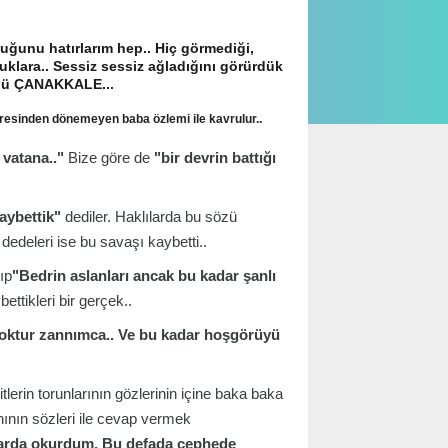
ğunu hatırlarım hep.. Hiç görmediği,
uklara.. Sessiz sessiz ağladığını görürdük
ydü ÇANAKKALE...
resinden dönemeyen baba özlemi ile kavrulur..
vatana.."
Bize göre de
"bir devrin battığı
aybettik"
dediler. Haklılarda bu sözü
edeleri ise bu savaşı kaybetti..
ıp
"Bedrin aslanları ancak bu kadar şanlı
ettikleri bir gerçek..
 yoktur zannımca.. Ve bu kadar hoşgörüyü
tlerin torunlarının gözlerinin içine baka baka
nının sözleri ile cevap vermek
aplarda okurdum. Bu defada cephede