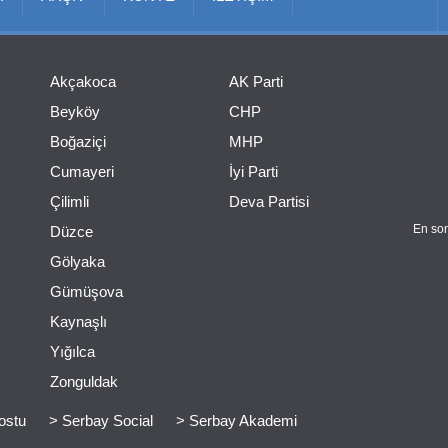
Akçakoca
AK Parti
Beyköy
CHP
Boğaziçi
MHP
Cumayeri
İyi Parti
Çilimli
Deva Partisi
En son
Düzce
Gölyaka
Gümüşova
Kaynaşlı
Yığılca
Zonguldak
ostu
> Serbay Social
> Serbay Akademi