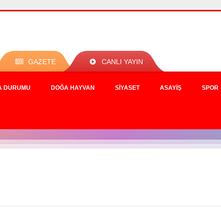
GAZETE
CANLI YAYIN
A DURUMU
DOĞA HAYVAN
SIYASET
ASAYIŞ
SPOR