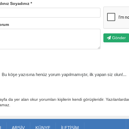
dınız Soyadınız *
orum
Gönder
Bu köşe yazısına henüz yorum yapılmamıştır, ilk yapan siz olun!...
ayfa da yer alan okur yorumları kişilerin kendi görüşleridir. Yazılanlard
lamaz.
I
ARŞİV
KÜNYE
İLETİŞİM