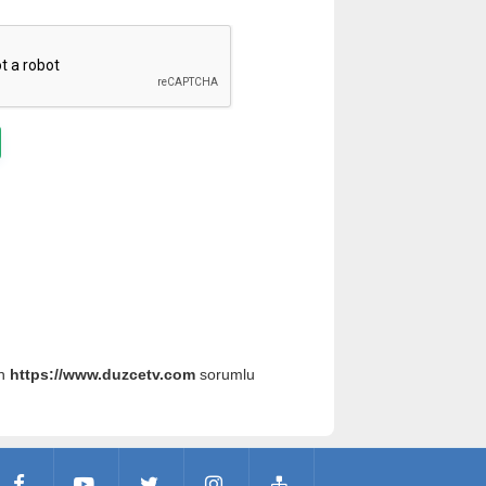
an
https://www.duzcetv.com
sorumlu