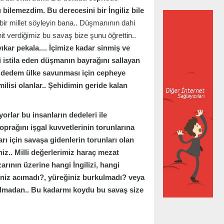
 bilemezdim. Bu derecesini bir İngiliz bile
bir millet söyleyin bana.. Düşmanının dahi
t verdiğimiz bu savaş bize şunu öğrettin..
ıkar pekala.... İçimize kadar sinmiş ve
i istila eden düşmanın bayrağını sallayan
im dedem ülke savunması için cepheye
lisi olanlar.. Şehidimin geride kalan
iyorlar bu insanların dedeleri ile
rağını işgal kuvvetlerinin torunlarına
ı için savaşa gidenlerin torunları olan
iz.. Milli değerlerimiz haraç mezat
rının üzerine hangi İngilizi, hangi
çiniz acımadı?, yüreğiniz burkulmadı? veya
ıkılmadan.. Bu kadarmı koydu bu savaş size