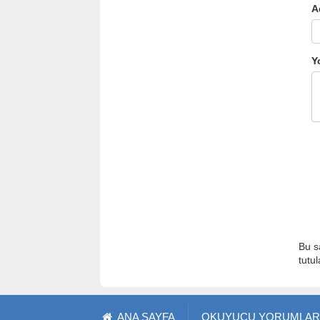
A
Y
Bu s
tutu
ANA SAYFA
OKUYUCU YORUMLAR