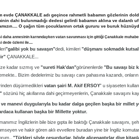
m evde ÇANAKKALE adı geçince rahmetli babamın gözlerinin doldu
inin dahi bulunmadığı dedesi gelirdi babamın aklına ve dalardı uf
mızın.... O çağın tüm çocuklarının ortak gururu ve buruk hüznü
i daha annesinin karnındayken vatan savunması için gittiği Çanakkale muhabe
i dede özlemi ile....
eri
"galibi yok bu savaşın"
dedi, kimileri
"düşmanı sokmadık kutsal 
ir"
ÇANAKKALE...
ize kadar sızmış ve
"sureti Hak'dan"
görünenlerde
"Bu savaşı biz k
emekte.. Bizim dedelerimiz bu savaşı canı pahasına kazandı, onların d
erinden düşürmedikleri
vatan şairi M. Akif ERSOY'
u siyaseten kullan
."
sözünü hiç akıllarına dahi geçirmeyenlerin, Çanakkale savaşını kayb
i ve manevi duygularıyla bu kadar dalga geçilen başka bir millet
rdaca kullanan başka bir Millette yoktur.
anımız İngilizlerin bile bize gıpta ile baktığı Çanakkale savaşını, şehi
mseyen ve hakir gören aklı evvellere buradan yine bir İngiliz komuta
yorum..
"Türkleri şöyle cesurdurlar, böyle alicenaptırlar diye kit