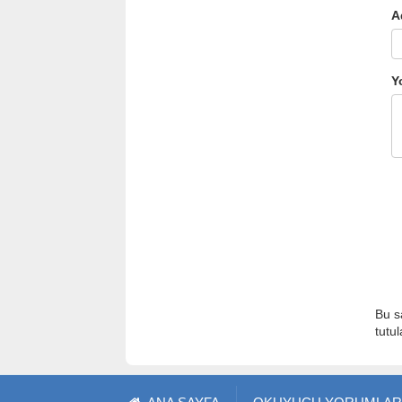
A
Y
Bu s
tutu