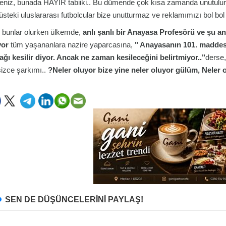
eniz, bunada HAYIR tabiiki.. Bu dümende çok kısa zamanda unutulurm
üsteki uluslararası futbolcular bize unutturmaz ve reklamımızı bol bo
bunlar olurken ülkemde,
anlı şanlı bir Anayasa Profesörü ve şu an
yor
tüm yaşananlara nazire yaparcasına,
" Anayasanın 101. maddesi
bağı kesilir diyor. Ancak ne zaman kesileceğini belirtmiyor.."
derse,
izce şarkımı..
?Neler oluyor bize yine neler oluyor gülüm, Neler ol
SEN DE DÜŞÜNCELERİNİ PAYLAŞ!