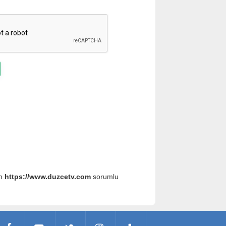
an
https://www.duzcetv.com
sorumlu