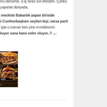
u derseniz, o iş biraz zor efendim. Çünkü
l yaparlar dünyada.
 mecliste Bakanlık yapan biriside
 Cumhurbaşkanı seçilen kişi, varsa parti
 işte o zaman ben yine mırıldanırım
uyor sana bana neler oluyor..? ....