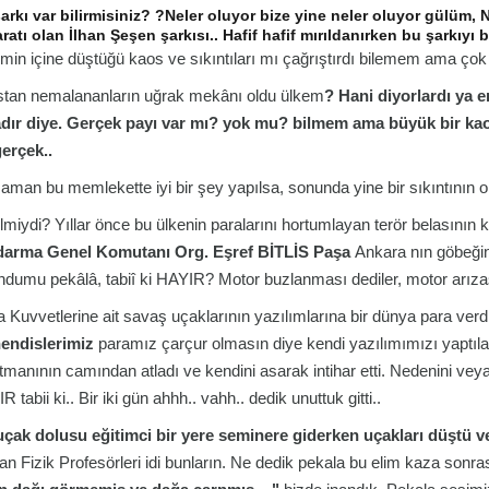
şarkı var bilirmisiniz? ?Neler oluyor bize yine neler oluyor gülüm, 
ratı olan İlhan Şeşen şarkısı.. Hafif hafif mırıldanırken bu şarkı
min içine düştüğü kaos ve sıkıntıları mı çağrıştırdı bilemem ama çok
tan nemalananların uğrak mekânı oldu ülkem
? Hani diyorlardı ya 
dır diye. Gerçek payı var mı? yok mu? bilmem ama büyük bir k
gerçek..
aman bu memlekette iyi bir şey yapılsa, sonunda yine bir sıkıntının o
lmiydi? Yıllar önce bu ülkenin paralarını hortumlayan terör belasını
darma Genel Komutanı Org. Eşref BİTLİS Paşa
Ankara nın göbeğind
ndumu pekâlâ, tabiî ki HAYIR? Motor buzlanması dediler, motor arızası
 Kuvvetlerine ait savaş uçaklarının yazılımlarına bir dünya para verdi
endislerimiz
paramız çarçur olmasın diye kendi yazılımımızı yaptılar
tmanının camından atladı ve kendini asarak intihar etti. Nedenini vey
 tabii ki.. Bir iki gün ahhh.. vahh.. dedik unuttuk gitti..
uçak dolusu eğitimci bir yere seminere giderken uçakları düştü v
n Fizik Profesörleri idi bunların. Ne dedik pekala bu elim kaza sonra