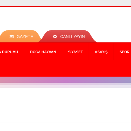
GAZETE
CANLI YAYIN
A DURUMU
DOĞA HAYVAN
SIYASET
ASAYIŞ
SPOR
.