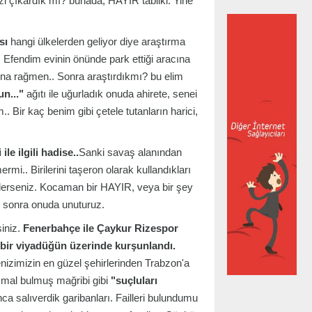
i çıkardık mı? bunada, HAYIR tabiiki. Yine
sı
hangi ülkelerden geliyor diye araştırma
 Efendim evinin önünde park ettiği aracına
ına rağmen.. Sonra araştırdıkmı? bu elim
n..."
ağıtı ile uğurladık onuda ahirete, senei
 Bir kaç benim gibi çetele tutanların harici,
e ilgili hadise..
Sanki savaş alanından
.. Birilerini taşeron olarak kullandıkları
u derseniz. Kocaman bir HAYIR, veya bir şey
l sonra onuda unuturuz.
iniz.
Fenerbahçe ile Çaykur Rizespor
ir viyadüğün üzerinde kurşunlandı.
zimizin en güzel şehirlerinden Trabzon'a
si mal bulmuş mağribi gibi
"suçluları
ca salıverdik garibanları. Failleri bulundumu