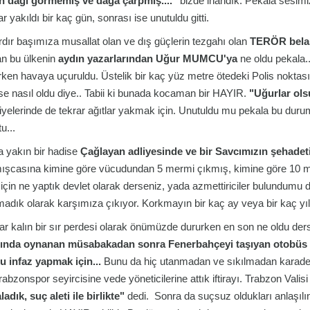
n dağı görmemiş ve dağa çarpmış...."
bizde inandık. Pekala sesimiz
ar yakıldı bir kaç gün, sonrası ise unutuldu gitti.
ardır başımıza musallat olan ve dış güçlerin tezgahı olan
TERÖR bela
n bu ülkenin
aydın yazarlarından Uğur MUMCU'ya
ne oldu pekala..
rken havaya uçuruldu. Üstelik bir kaç yüz metre ötedeki Polis noktas
se nasıl oldu diye.. Tabii ki bunada kocaman bir HAYIR.
"Uğurlar olsu
iyelerinde de tekrar ağıtlar yakmak için. Unutuldu mu pekala bu durum..
u...
 yakın bir hadise
Çağlayan adliyesinde ve bir Savcımızın şehadeti il
ışcasına kimine göre vücudundan 5 mermi çıkmış, kimine göre 10 mermi
 için ne yaptık devlet olarak derseniz, yada azmettiriciler bulundum
adık olarak karşımıza çıkıyor. Korkmayın bir kaç ay veya bir kaç yı
ar kalın bir sır perdesi olarak önümüzde dururken en son ne oldu ders
ında oynanan müsabakadan sonra Fenerbahçeyi taşıyan otobüs b
u infaz yapmak için...
Bunu da hiç utanmadan ve sıkılmadan karadeni
rabzonspor seyircisine vede yöneticilerine attık iftirayı. Trabzon Vali
ladık, suç aleti ile birlikte"
dedi. Sonra da suçsuz oldukları anlaşılın