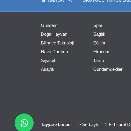
ANA SAYFA
OKUYUCU YORUMLAR
Gündem
Spor
Doğa Hayvan
Sağlık
Bilim ve Teknoloji
Eğitim
Hava Durumu
Ekonomi
Siyaset
Tarım
Asayiş
Gündemdekiler
Tayyare Limanı
> Serbay//
> E-Ticaret D