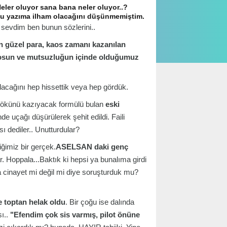
Neler oluyor sana bana neler oluyor..?
yı bu yazıma ilham olacağını düşünmemiştim.
 sevdim ben bunun sözlerini..
en güzel para, kaos zamanı kazanılan
aosun ve mutsuzluğun içinde olduğumuz
lacağını hep hissettik veya hep gördük.
n kökünü kazıyacak formülü bulan
eski
e uçağı düşürülerek şehit edildi. Faili
 dediler.. Unutturdular?
ğimiz bir gerçek.
ASELSAN daki genç
. Hoppala...Baktık ki hepsi ya bunalıma girdi
a cinayet mi değil mi diye soruşturduk mu?
e toptan helak oldu
. Bir çoğu ise dalında
sı..
"Efendim çok sis varmış, pilot önüne