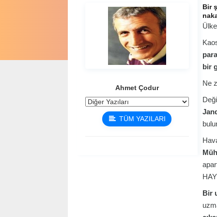
Bir 
naka
Ülke
Kaos
para
bir 
Ne z
Ahmet Çodur
Deği
Jan
TÜM YAZILARI
bulu
Hava
Müh
apar
HAYIR
Bir 
uzma