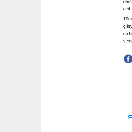
ders
otob
Tüm 
çıkı
ile 
sess