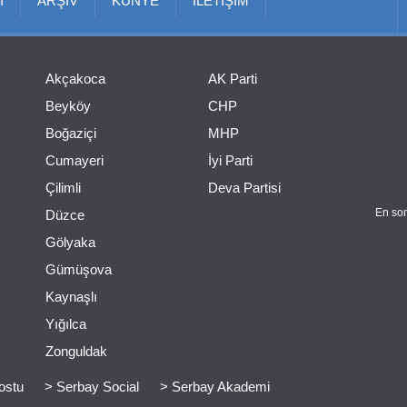
I
ARŞİV
KÜNYE
İLETİŞİM
Akçakoca
AK Parti
Beyköy
CHP
Boğaziçi
MHP
Cumayeri
İyi Parti
Çilimli
Deva Partisi
En son
Düzce
Gölyaka
Gümüşova
Kaynaşlı
Yığılca
Zonguldak
ostu
> Serbay Social
> Serbay Akademi