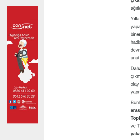
çıka
ağıtl
Yıll
yapa
bine
hadi
devr
unutt
Daha
çıkm
olay
yapm
Bunl
aras
Topl
ve T
yaka