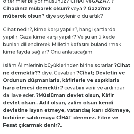
o terimler biliyor musunuz?
CİHAT
ve
GAZA
?.
?
Cihadınız mübarek olsun?
veya
? Gaza?nız
mübarek olsun
? diye söylenir oldu artık?
Cihat nedir?, kime karşı yapılır?, hangi şartlarda
yapılır, Gaza kime karşı yapılır? Ve şu an ülkede
bunları dillendirerek Milletin kafasını bulandırmak
kime fayda sağlar? Onu anlatacağım.
İslâm Âlimlerinin büyüklerinden birine sorarlar
?Cihat
ne demektir??
diye. Cevaben
?Cihat; Devletin ve
Ordunun düşmanlarla, kâfirlerle ve sapıklarla
harp etmesi demektir.?
cevabını verir ve ardından
da ilave eder.
?Müslüman devlet olsun, Kâfir
devlet olsun.. Adil olsun, zalim olsun kendi
devletine isyan etmeye, vatandaş kanı dökmeye,
birbirine saldırmaya CİHAT denmez. Fitne ve
Fesat çıkarmak denir?..