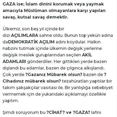
GAZA ise; İslam dinini korumak veya yaymak
amacıyla Müslüman olmayanlara karşı yapılan
savaş, kutsal savaş demektir.
Ülkemiz, son beş yıl içinde bir
dizi
AÇILIMLARA
sahne oldu. Bunun top yekün adına
da
DEMOKRATİK
AÇILIM
adını koydular. Halkın
nabzını tutmak içinde ülkemin değişik yerlerine
değişik meslek guruplarından seçilen
AKİL
ADAMLARI
gönderdiler. Her gittikleri yerde bazen
dışlandı bu adamlar, bazen de çılgınca alkışlandı..
Çok yerde
?Gazanız Mübarek olsun?
bazen de
?
Cihadınız mübarek olsun?
tezahüratları yaptılar bir
takım şakşakçılar vasıtası ile. Bir yanlışlığa sebebiyet
vermemek için de yukarıdaki açıklamayı özellikle
yaptım.
Şimdi soruyorum bu
?CİHAT? ve ?GAZA?
lafını