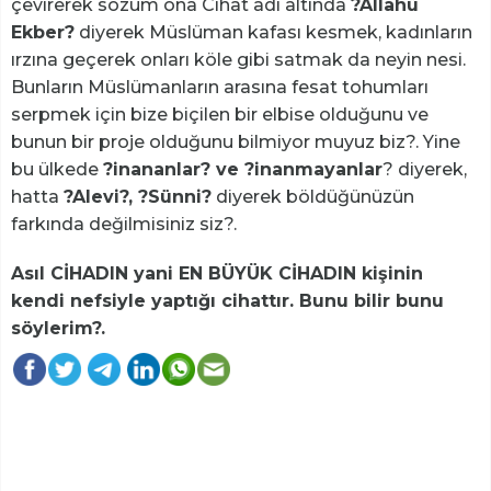
çevirerek sözüm ona Cihat adı altında
?Allahü
Ekber?
diyerek Müslüman kafası kesmek, kadınların
ırzına geçerek onları köle gibi satmak da neyin nesi.
Bunların Müslümanların arasına fesat tohumları
serpmek için bize biçilen bir elbise olduğunu ve
bunun bir proje olduğunu bilmiyor muyuz biz?. Yine
bu ülkede
?inananlar? ve ?inanmayanlar
? diyerek,
hatta
?Alevi?, ?Sünni?
diyerek böldüğünüzün
farkında değilmisiniz siz?.
Asıl CİHADIN yani EN BÜYÜK CİHADIN kişinin
kendi nefsiyle yaptığı cihattır. Bunu bilir bunu
söylerim?.