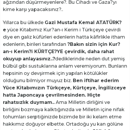
ağzından düşürmeyenlere?. Bu Cihadı ve Gaza?yı
kime karşı yapacaksınız?..
Yıllarca bu ülkede
Gazi Mustafa Kemal ATATÜRK?
e
yüce Kitabımız Kur?an-ı Kerim i Türkçeye çevirdi
diye en galiz küfürleri edenlerin hatta kâfirlikle itham
edenlerin, birileri tarafından
?Bakın sizin için Kur?
an-ı Kerim?i KÜRTÇE?YE çevirdik, daha rahat
okuyup
anlayasınız..?
dediklerinde neden dut yemiş
bülbül gibi sustuklarına anlam veremiyorum. Bunların
hepsinin oy devşirmek için yapılan kötülükler
olduğunu bilmiyor muyuz biz.
Ben iftihar ederim
Yüce Kitabımızın Türkçeye, Kürtçeye, İngilizceye
hatta Japoncaya çevrilmesinden. Hiçte
rahatsızlık duymam..
Ama Milletin dirliğini ve
birliğini bozmaya kalktığınızda ve Milletin içine nifak
tohumları serptiğinizde bizimde bir iki kelam etme
hakkımız doğuyor elbette. Ortadoğu yu kan gölüne