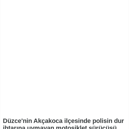
Düzce'nin Akçakoca ilçesinde polisin dur
ihtarına uymayan motosiklet sürücüsü,