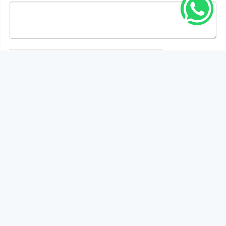
Gönder
Bu habere henüz yorum yapılmamıştır, ilk yapan siz
olun!...
Bu sayfa da yer alan okur yorumları kişilerin kendi
görüşleridir. Yazılanlardan
https://m.duzcetv.com
sorumlu
tutulamaz.