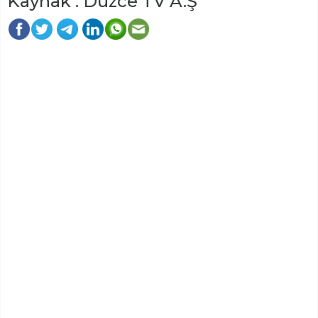
Kaynak : Düzce TV A.Ş