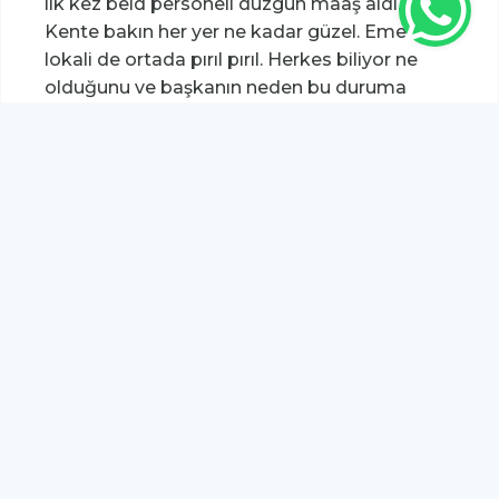
ilk kez beld personeli düzgün maaş aldı.
Kente bakın her yer ne kadar güzel. Emekliler
lokali de ortada pırıl pırıl. Herkes biliyor ne
olduğunu ve başkanın neden bu duruma
maruz kaldığını
%51,12
Akçakoca 81
Bu sayfa da yer alan okur yorumları kişilerin kendi
görüşleridir. Yazılanlardan
https://m.duzcetv.com
sorumlu
tutulamaz.
YUKARI ÇIK