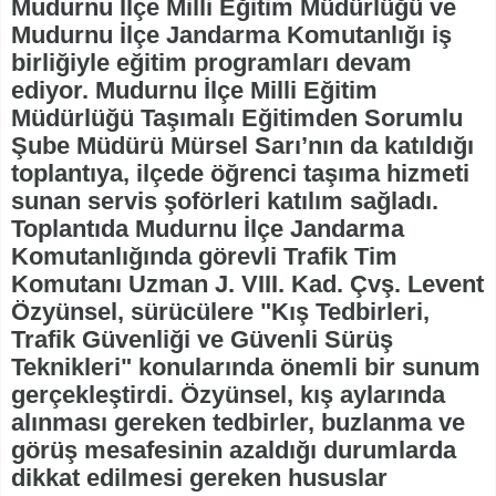
Mudurnu İlçe Milli Eğitim Müdürlüğü ve
Mudurnu İlçe Jandarma Komutanlığı iş
birliğiyle eğitim programları devam
ediyor. Mudurnu İlçe Milli Eğitim
Müdürlüğü Taşımalı Eğitimden Sorumlu
Şube Müdürü Mürsel Sarı’nın da katıldığı
toplantıya, ilçede öğrenci taşıma hizmeti
sunan servis şoförleri katılım sağladı.
Toplantıda Mudurnu İlçe Jandarma
Komutanlığında görevli Trafik Tim
Komutanı Uzman J. VIII. Kad. Çvş. Levent
Özyünsel, sürücülere "Kış Tedbirleri,
Trafik Güvenliği ve Güvenli Sürüş
Teknikleri" konularında önemli bir sunum
gerçekleştirdi. Özyünsel, kış aylarında
alınması gereken tedbirler, buzlanma ve
görüş mesafesinin azaldığı durumlarda
dikkat edilmesi gereken hususlar