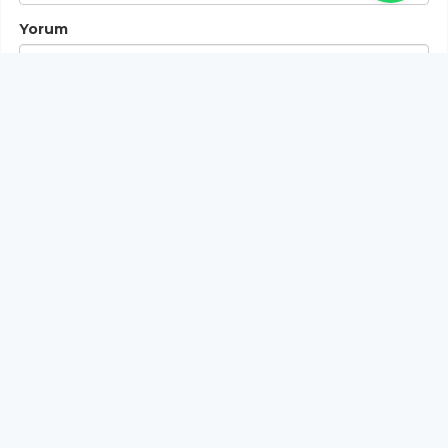
Yorum
Gönder
Bu habere henüz yorum yapılmamıştır, ilk yapan siz
olun!...
Bu sayfa da yer alan okur yorumları kişilerin kendi