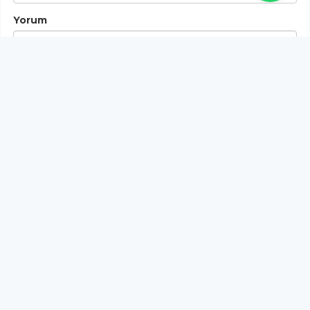
Yorum
Gönder
Bu habere henüz yorum yapılmamıştır, ilk yapan siz
olun!...
Bu sayfa da yer alan okur yorumları kişilerin kendi