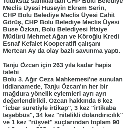
Tutuksuz sanıklardan CHP Bolu Belediye
Meclis Üyesi Hüseyin Ekrem Serin,
CHP Bolu Belediye Meclis Üyesi Cahit
Görüş, CHP Bolu Belediye Meclis Üyesi
Buse Özkan, Bolu Belediyesi İtfaiye
Müdürü Mehmet Ağan ve Köroğlu Kredi
Esnaf Kefalet Kooperatifi çalışanı
Mertcan Ay da olay bazlı savunma yaptı.
Tanju Özcan için 263 yıla kadar hapis
talebi
Bolu 3. Ağır Ceza Mahkemesi'ne sunulan
iddianamede, Tanju Özcan'ın her bir
mağdura yönelik eylemleri ayrı ayrı
değerlendirildi. Özcan hakkında 6 kez
"icbar suretiyle irtikap", 3 kez "irtikaba
teşebbüs", 34 kez "nitelikli dolandırıcılık"
ve 1 kez "rüşvet" suçlarından toplam 90