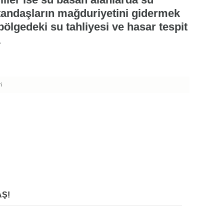
atandaşların mağduriyetini gidermek
 bölgedeki su tahliyesi ve hasar tespit
.
i
Ş!