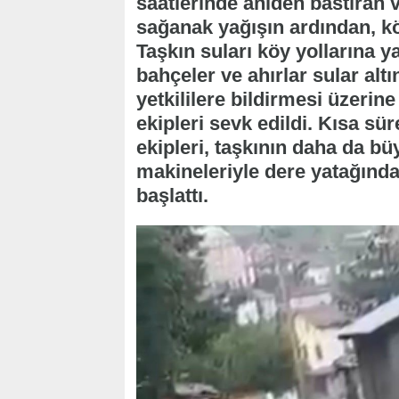
saatlerinde aniden bastıran v
sağanak yağışın ardından, kö
Taşkın suları köy yollarına ya
bahçeler ve ahırlar sular alt
yetkililere bildirmesi üzerin
ekipleri sevk edildi. Kısa sür
ekipleri, taşkının daha da b
makineleriyle dere yatağında
başlattı.