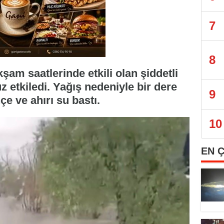
7
8
am saatlerinde etkili olan şiddetli
 etkiledi. Yağış nedeniyle bir dere
9
e ve ahırı su bastı.
10
EN 