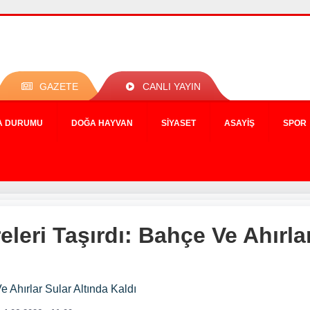
GAZETE
CANLI YAYIN
A DURUMU
DOĞA HAYVAN
SIYASET
ASAYIŞ
SPOR
leri Taşırdı: Bahçe Ve Ahırlar
 Ahırlar Sular Altında Kaldı