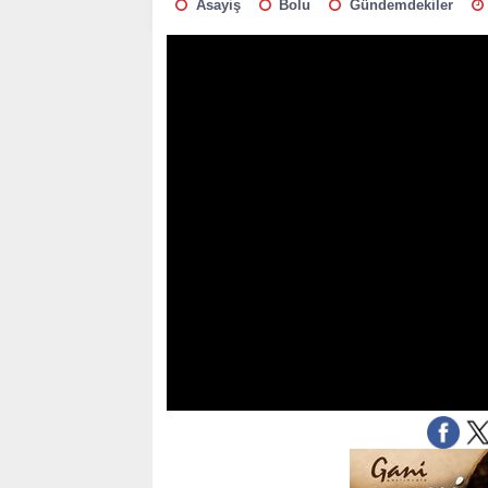
Asayiş
Bolu
Gündemdekiler