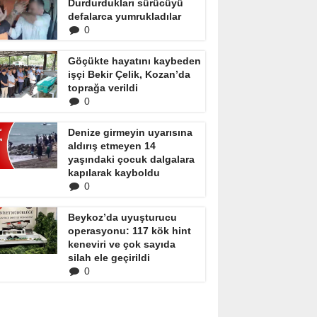
Durdurdukları sürücüyü
defalarca yumrukladılar
0
Göçükte hayatını kaybeden
işçi Bekir Çelik, Kozan’da
toprağa verildi
0
Denize girmeyin uyarısına
aldırış etmeyen 14
yaşındaki çocuk dalgalara
kapılarak kayboldu
0
Beykoz’da uyuşturucu
operasyonu: 117 kök hint
keneviri ve çok sayıda
silah ele geçirildi
0