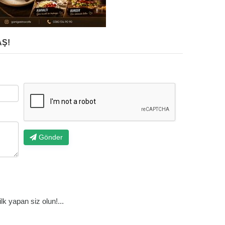
Ş!
Gönder
k yapan siz olun!...