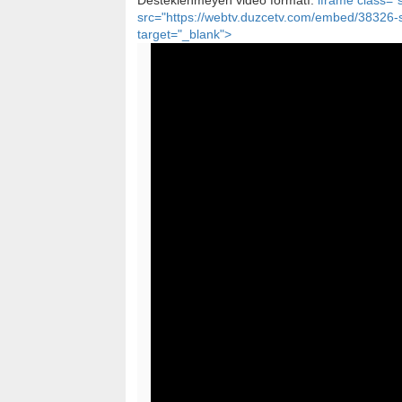
Desteklenmeyen video formatı:
iframe class="
src="https://webtv.duzcetv.com/embed/38326-se
target="_blank">