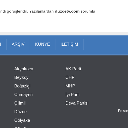
endi görüşleridir. Yazılanlardan
duzcetv.com
sorumlu
I
ARŞİV
KÜNYE
İLETİŞİM
Akçakoca
AK Parti
Beyköy
CHP
Boğaziçi
MHP
Cumayeri
İyi Parti
Çilimli
Deva Partisi
En son
Düzce
Gölyaka