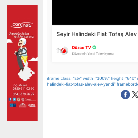
iframe class="stv" width="100%" height="640"
halindeki-fiat-tofas-alev-alev-yandi" framebor