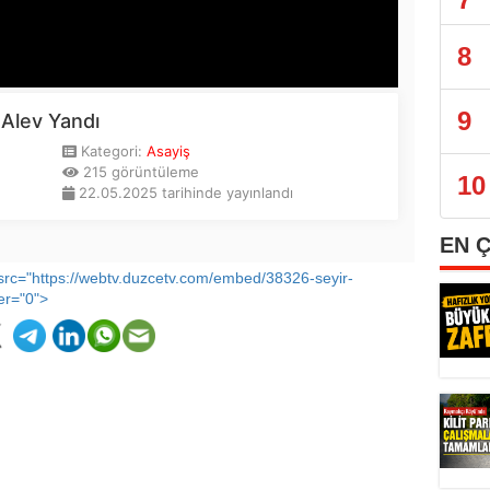
8
9
10
EN 
 src="https://webtv.duzcetv.com/embed/38326-seyir-
der="0">