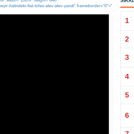
stv" width="100%" height="640"
SIRA
yir-halindeki-fiat-tofas-alev-alev-yandi" frameborder="0">"
1
2
3
4
5
6
7