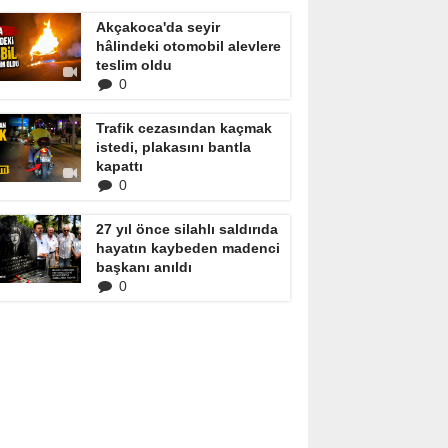
Akçakoca'da seyir
hâlindeki otomobil alevlere
teslim oldu
0
Trafik cezasından kaçmak
istedi, plakasını bantla
kapattı
0
27 yıl önce silahlı saldırıda
hayatın kaybeden madenci
başkanı anıldı
0