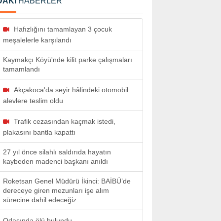
DAKİ
HABERLER
Hafızlığını tamamlayan 3 çocuk
meşalelerle karşılandı
Kaymakçı Köyü'nde kilit parke çalışmaları
tamamlandı
Akçakoca'da seyir hâlindeki otomobil
alevlere teslim oldu
Trafik cezasından kaçmak istedi,
plakasını bantla kapattı
27 yıl önce silahlı saldırıda hayatın
kaybeden madenci başkanı anıldı
Roketsan Genel Müdürü İkinci: BAİBÜ’de
dereceye giren mezunları işe alım
sürecine dahil edeceğiz
Odasında ölü bulundu