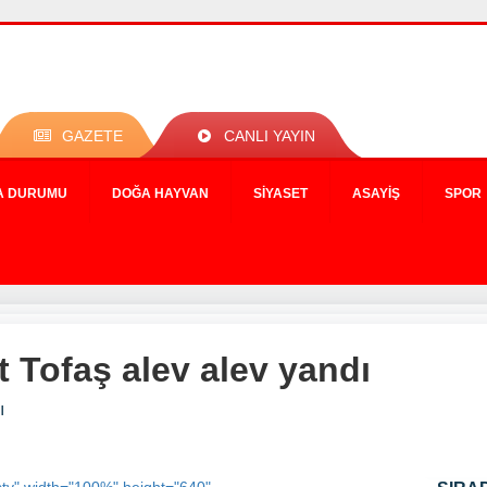
GAZETE
CANLI YAYIN
A DURUMU
DOĞA HAYVAN
SIYASET
ASAYIŞ
SPOR
t Tofaş alev alev yandı
ı