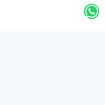
SEN DE DÜŞÜNCELERİNİ PAYLAŞ!
Adınız Soyadınız *
Yorum