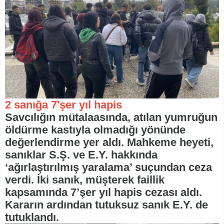
2 sanığa 7'şer yıl hapis
Savcılığın mütalaasında, atılan yumruğun
öldürme kastıyla olmadığı yönünde
değerlendirme yer aldı. Mahkeme heyeti,
sanıklar S.Ş. ve E.Y. hakkında
‘ağırlaştırılmış yaralama’ suçundan ceza
verdi. İki sanık, müşterek faillik
kapsamında 7’şer yıl hapis cezası aldı.
Kararın ardından tutuksuz sanık E.Y. de
tutuklandı.