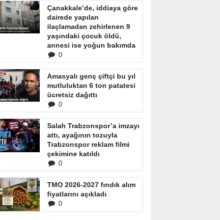
Çanakkale’de, iddiaya göre
dairede yapılan
ilaçlamadan zehirlenen 9
yaşındaki çocuk öldü,
annesi ise yoğun bakımda
0
Amasyalı genç çiftçi bu yıl
mutluluktan 6 ton patatesi
ücretsiz dağıttı
0
Salah Trabzonspor’a imzayı
attı, ayağının tozuyla
Trabzonspor reklam filmi
çekimine katıldı
0
TMO 2026-2027 fındık alım
fiyatlarını açıkladı
0