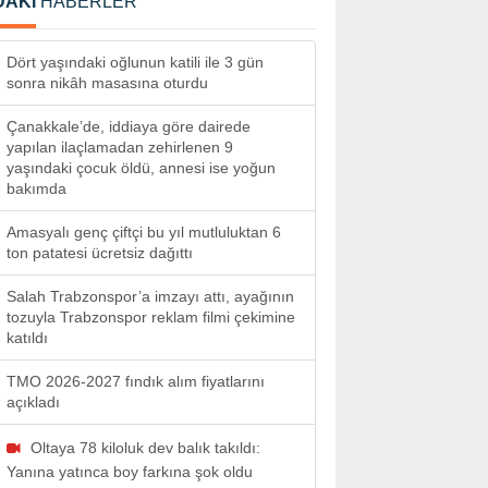
DAKİ
HABERLER
Dört yaşındaki oğlunun katili ile 3 gün
sonra nikâh masasına oturdu
Çanakkale’de, iddiaya göre dairede
yapılan ilaçlamadan zehirlenen 9
yaşındaki çocuk öldü, annesi ise yoğun
bakımda
Amasyalı genç çiftçi bu yıl mutluluktan 6
ton patatesi ücretsiz dağıttı
Salah Trabzonspor’a imzayı attı, ayağının
tozuyla Trabzonspor reklam filmi çekimine
katıldı
TMO 2026-2027 fındık alım fiyatlarını
açıkladı
Oltaya 78 kiloluk dev balık takıldı:
Yanına yatınca boy farkına şok oldu