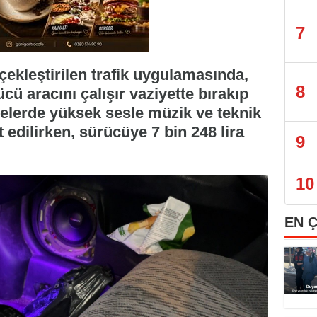
7
çekleştirilen trafik uygulamasında,
8
ü aracını çalışır vaziyette bırakıp
melerde yüksek sesle müzik ve teknik
t edilirken, sürücüye 7 bin 248 lira
9
10
EN 