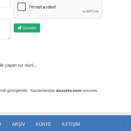
Gönder
k yapan siz olun!...
endi görüşleridir. Yazılanlardan
duzcetv.com
sorumlu
I
ARŞİV
KÜNYE
İLETİŞİM