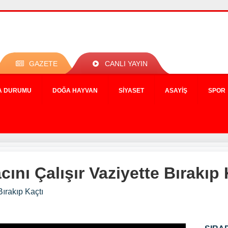
GAZETE
CANLI YAYIN
A DURUMU
DOĞA HAYVAN
SIYASET
ASAYIŞ
SPOR
ını Çalışır Vaziyette Bırakıp 
Bırakıp Kaçtı