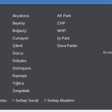
Akçakoca
AK Parti
Beyköy
CHP
Boğaziçi
MHP
Cumayeri
İyi Parti
Çilimli
Deva Partisi
En son
Düzce
Gölyaka
Gümüşova
Kaynaşlı
Yığılca
Zonguldak
ostu
> Serbay Social
> Serbay Akademi