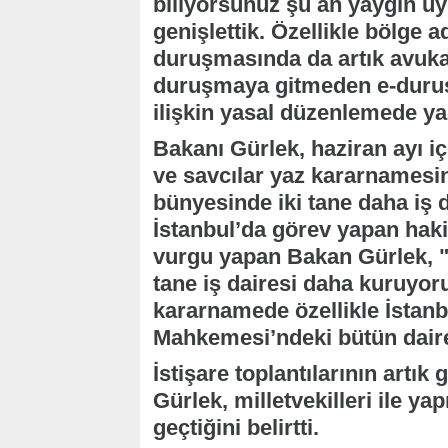
biliyorsunuz şu an yaygın uy
genişlettik. Özellikle bölge
duruşmasında da artık avukat
duruşmaya gitmeden e-duruş
ilişkin yasal düzenlemede ya
Bakanı Gürlek, haziran ayı i
ve savcılar yaz kararnamesi
bünyesinde iki tane daha iş d
İstanbul’da görev yapan haki
vurgu yapan Bakan Gürlek, "6 
tane iş dairesi daha kuruyor
kararnamede özellikle İstanb
Mahkemesi’ndeki bütün daire s
İstişare toplantılarının artık
Gürlek, milletvekilleri ile yap
geçtiğini belirtti.