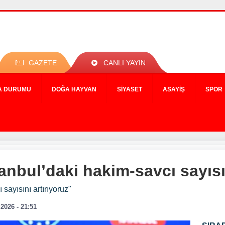
GAZETE
CANLI YAYIN
A DURUMU
DOĞA HAYVAN
SIYASET
ASAYIŞ
SPOR
anbul’daki hakim-savcı sayısın
sayısını artırıyoruz"
.2026 - 21:51