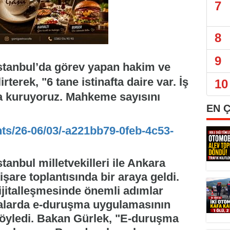
7
8
9
İstanbul’da görev yapan hakim ve
rterek, "6 tane istinafta daire var. İş
10
aha kuruyoruz. Mahkeme sayısını
EN 
nts/26-06/03/-a221bb79-0feb-4c53-
tanbul milletvekilleri ile Ankara
şare toplantısında bir araya geldi.
dijitalleşmesinde önemli adımlar
davalarda e-duruşma uygulamasının
 söyledi. Bakan Gürlek, "E-duruşma