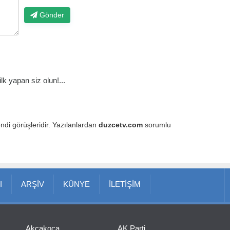
Gönder
k yapan siz olun!...
endi görüşleridir. Yazılanlardan
duzcetv.com
sorumlu
I
ARŞİV
KÜNYE
İLETİŞİM
Akçakoca
AK Parti