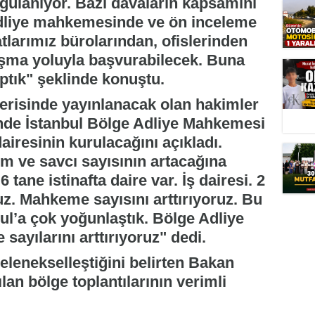
gulanıyor. Bazı davaların kapsamını
 adliye mahkemesinde ve ön inceleme
larımız bürolarından, ofislerinden
ma yoluyla başvurabilecek. Buna
ptık" şeklinde konuştu.
çerisinde yayınlanacak olan hakimler
nde İstanbul Bölge Adliye Mahkemesi
airesinin kurulacağını açıkladı.
m ve savcı sayısının artacağına
tane istinafta daire var. İş dairesi. 2
uz. Mahkeme sayısını arttırıyoruz. Bu
ul’a çok yoğunlaştık. Bölge Adliye
ayılarını arttırıyoruz" dedi.
 gelenekselleştiğini belirten Bakan
ılan bölge toplantılarının verimli