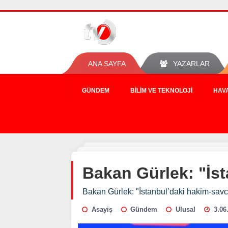
ANA SAYFA
YAZARLAR
GÜNDEM
BILIM VE TEKNOLOJI
HAV
Bakan Gürlek: "İst
Bakan Gürlek: "İstanbul’daki hakim-savcı 
Asayiş
Gündem
Ulusal
3.06