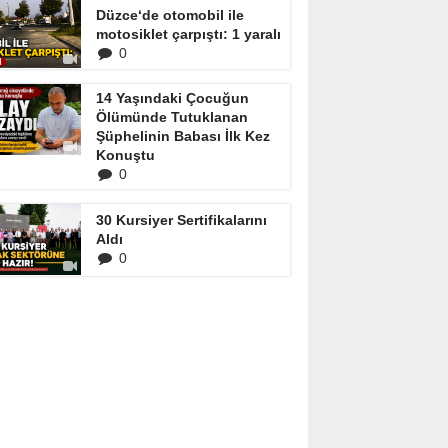
Düzce‘de otomobil ile
motosiklet çarpıştı: 1 yaralı
0
14 Yaşındaki Çocuğun
Ölümünde Tutuklanan
Şüphelinin Babası İlk Kez
Konuştu
0
30 Kursiyer Sertifikalarını
Aldı
0