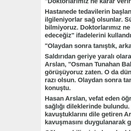
"Doktorlarımız ne karar veri
Hastanede tedavilerin başland
ilgileniyorlar sağ olsunlar. S
bilmiyoruz. Doktorlarımız ne
edeceğiz" ifadelerini kullandı
"Olaydan sonra tanıştık, ark
Saldırıdan geriye yaralı olar
Arslan, "Osman Tunahan Bak
görüşüyoruz zaten. O da dün
razı olsun. Olaydan sonra tan
konuştu.
Hasan Arslan, vefat eden öğ
sağlığı dileklerinde bulundu.
kavuştuklarını dile getiren 
kavuşmasını duygulanarak göz