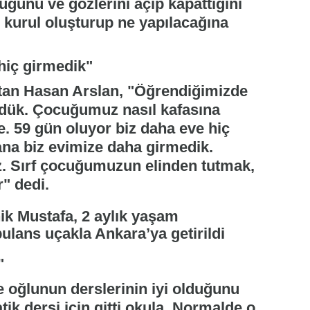
uğunu ve gözlerini açıp kapattığını
n kurul oluşturup ne yapılacağına
hiç girmedik"
atan Hasan Arslan, "Öğrendiğimizde
dük. Çocuğumuz nasıl kafasına
de. 59 gün oluyor biz daha eve hiç
ana biz evimize daha girmedik.
. Sırf çocuğumuzun elinden tutmak,
" dedi.
"
 oğlunun derslerinin iyi olduğunu
tik dersi için gitti okula. Normalde o