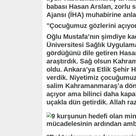
babası Hasan Arslan, zorlu 
Ajansı (İHA) muhabirine anlat
"Çocuğumuz gözlerini açıyor
Oğlu Mustafa’nın şimdiye 
Üniversitesi Sağlık Uygulam
gördüğünü dile getiren Hasan 
araştırdık. Sağ olsun Kahra
oldu. Ankara’ya Etlik Şehir 
verdik. Niyetimiz çocuğumuzu
salim Kahramanmaraş’a dön
açıyor ama bilinci daha ka
uçakla dün getirdik. Allah ra