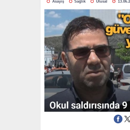
Asayiş
Sağlık
Ulusal
13.06.2