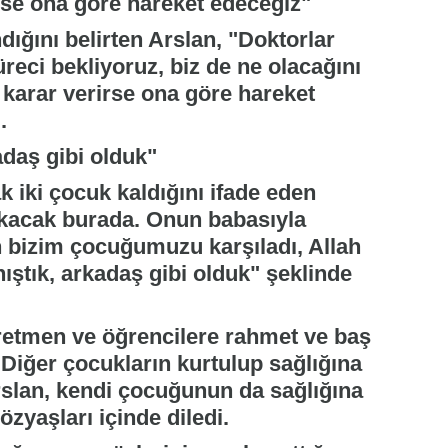
rse ona göre hareket edeceğiz"
ığını belirten Arslan, "Doktorlar
üreci bekliyoruz, biz de ne olacağını
 karar verirse ona göre hareket
.
adaş gibi olduk"
ak iki çocuk kaldığını ifade eden
acak burada. Onun babasıyla
 bizim çocuğumuzu karşıladı, Allah
ıştık, arkadaş gibi olduk" şeklinde
retmen ve öğrencilere rahmet ve baş
 Diğer çocukların kurtulup sağlığına
Arslan, kendi çocuğunun da sağlığına
yaşları içinde diledi.