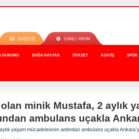
GAZETE
CANLI YAYIN
A DURUMU
DOĞA HAYVAN
SIYASET
ASAYIŞ
SPOR
olan minik Mustafa, 2 aylık 
ından ambulans uçakla Ankara
 aylık yaşam mücadelesinin ardından ambulans uçakla Ankara’ya