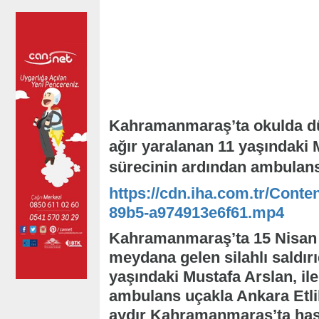
Kahramanmaraş’ta okulda düz
ağır yaralanan 11 yaşındaki M
sürecinin ardından ambulans
https://cdn.iha.com.tr/Conte
89b5-a974913e6f61.mp4
Kahramanmaraş’ta 15 Nisan t
meydana gelen silahlı saldır
yaşındaki Mustafa Arslan, iler
ambulans uçakla Ankara Etlik
aydır Kahramanmaraş’ta has