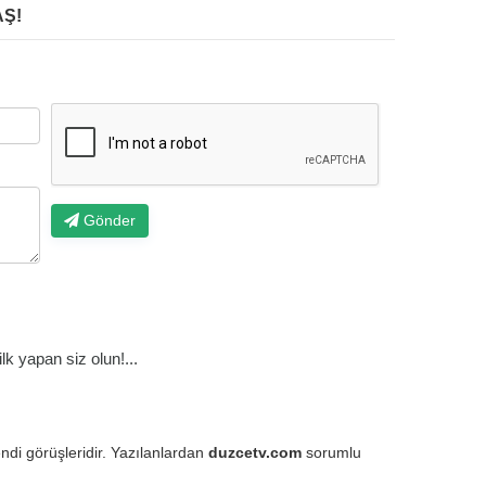
Ş!
Gönder
k yapan siz olun!...
endi görüşleridir. Yazılanlardan
duzcetv.com
sorumlu