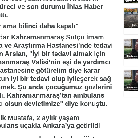
süreci ve son durumu İhlas Haber
tı.
 ama bilinci daha kapalı"
kadar Kahramanmaraş Sütçü İmam
a ve Araştırma Hastanesi’nde tedavi
Arslan, "İyi bir tedavi almak için
manmaraş Valisi’nin eşi de yardımcı
Hastanesine götürelim diye karar
n iyi bir tedavi olup iyileşerek sağ
mek. Şu anda çocuğumuz gözlerini
palı. Kahramanmaraş’tan ambulans
zı olsun devletimize" diye konuştu.