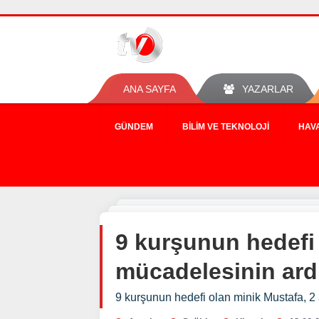
ANA SAYFA
YAZARLAR
GÜNDEM
BILIM VE TEKNOLOJI
HAV
9 kurşunun hedefi 
mücadelesinin ard
9 kurşunun hedefi olan minik Mustafa, 2