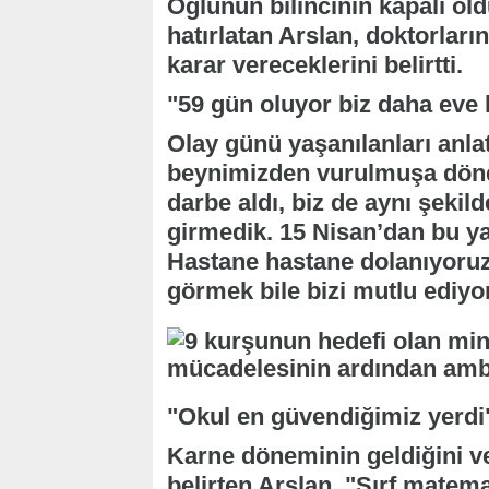
Oğlunun bilincinin kapalı old
hatırlatan Arslan, doktorları
karar vereceklerini belirtti.
"59 gün oluyor biz daha eve 
Olay günü yaşanılanları anl
beynimizden vurulmuşa dön
darbe aldı, biz de aynı şekil
girmedik. 15 Nisan’dan bu y
Hastane hastane dolanıyoruz
görmek bile bizi mutlu ediyor
"Okul en güvendiğimiz yerdi
Karne döneminin geldiğini ve
belirten Arslan, "Sırf matema