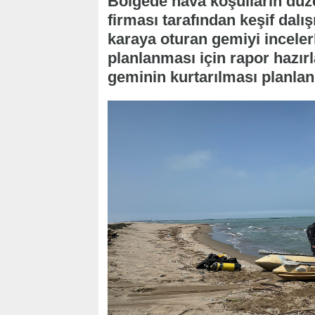
Bölgede hava koşulların düze
firması tarafından keşif dalış
karaya oturan gemiyi incele
planlanması için rapor hazır
geminin kurtarılması planlan