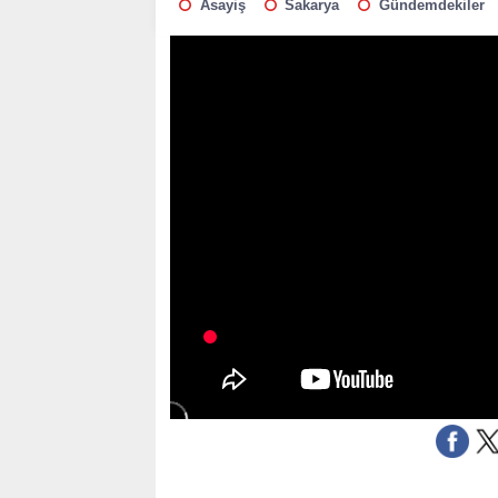
Asayiş
Sakarya
Gündemdekiler