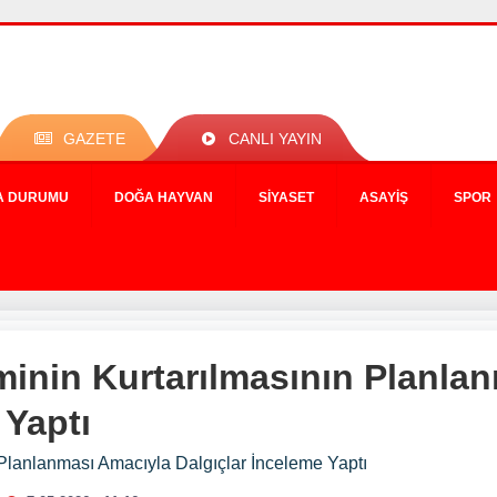
GAZETE
CANLI YAYIN
A DURUMU
DOĞA HAYVAN
SIYASET
ASAYIŞ
SPOR
inin Kurtarılmasının Planla
 Yaptı
Planlanması Amacıyla Dalgıçlar İnceleme Yaptı