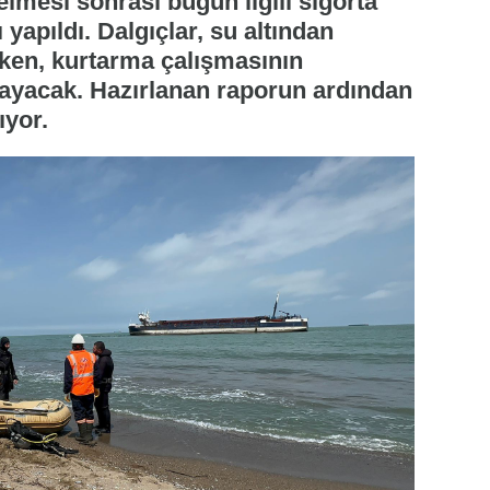
lmesi sonrası bugün ilgili sigorta
ı yapıldı. Dalgıçlar, su altından
rken, kurtarma çalışmasının
layacak. Hazırlanan raporun ardından
ıyor.