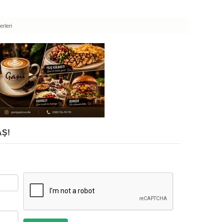
rleri
Ş!