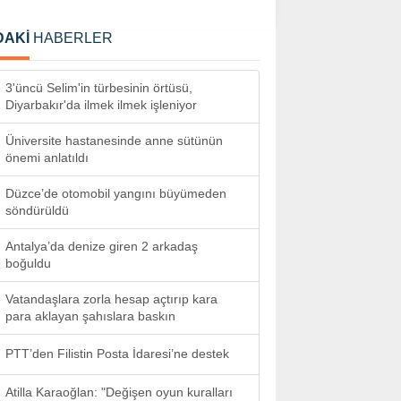
DAKİ
HABERLER
3'üncü Selim'in türbesinin örtüsü,
Diyarbakır'da ilmek ilmek işleniyor
Üniversite hastanesinde anne sütünün
önemi anlatıldı
Düzce’de otomobil yangını büyümeden
söndürüldü
Antalya’da denize giren 2 arkadaş
boğuldu
Vatandaşlara zorla hesap açtırıp kara
para aklayan şahıslara baskın
PTT’den Filistin Posta İdaresi’ne destek
Atilla Karaoğlan: "Değişen oyun kuralları