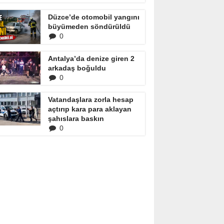
Düzce’de otomobil yangını
büyümeden söndürüldü
0
Antalya’da denize giren 2
arkadaş boğuldu
0
Vatandaşlara zorla hesap
açtırıp kara para aklayan
şahıslara baskın
0