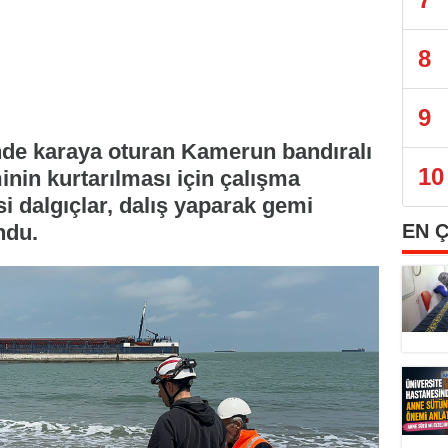
8
9
de karaya oturan Kamerun bandıralı
10
nin kurtarılması için çalışma
i dalgıçlar, dalış yaparak gemi
ndu.
EN 