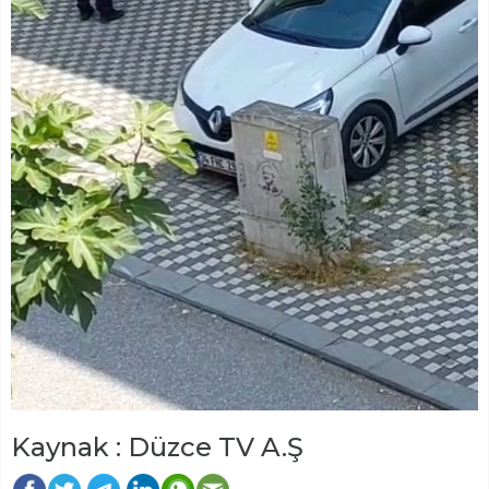
Kaynak : Düzce TV A.Ş