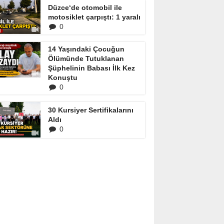
Düzce‘de otomobil ile
motosiklet çarpıştı: 1 yaralı
0
14 Yaşındaki Çocuğun
Ölümünde Tutuklanan
Şüphelinin Babası İlk Kez
Konuştu
0
30 Kursiyer Sertifikalarını
Aldı
0