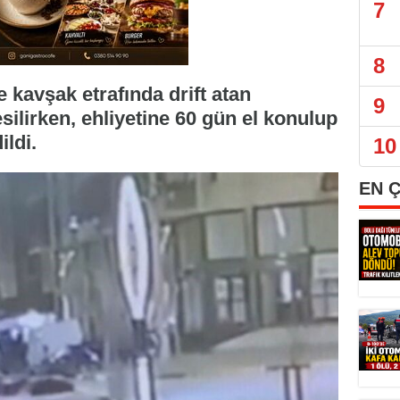
7
8
 kavşak etrafında drift atan
9
silirken, ehliyetine 60 gün el konulup
ildi.
10
EN 