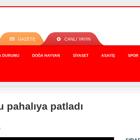
GAZETE
CANLI YAYIN
A DURUMU
DOĞA HAYVAN
SIYASET
ASAYIŞ
SPOR
u pahalıya patladı
0