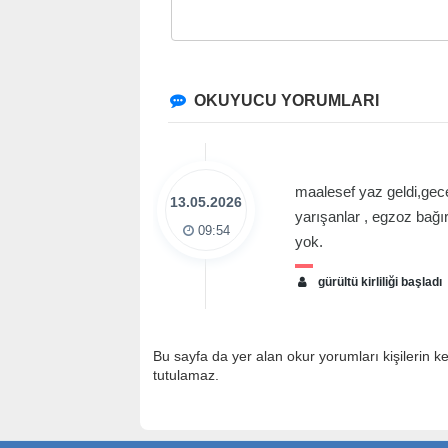
OKUYUCU YORUMLARI
maalesef yaz geldi,gece
13.05.2026
yarışanlar , egzoz bağır
09:54
yok.
gürültü kirliliği başladı
Bu sayfa da yer alan okur yorumları kişilerin k
tutulamaz.