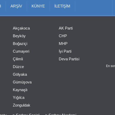
I
ARŞİV
KÜNYE
İLETİŞİM
Akçakoca
AK Parti
Beyköy
CHP
Boğaziçi
MHP
Cumayeri
İyi Parti
Çilimli
Deva Partisi
En son
Düzce
Gölyaka
Gümüşova
Kaynaşlı
Yığılca
Zonguldak