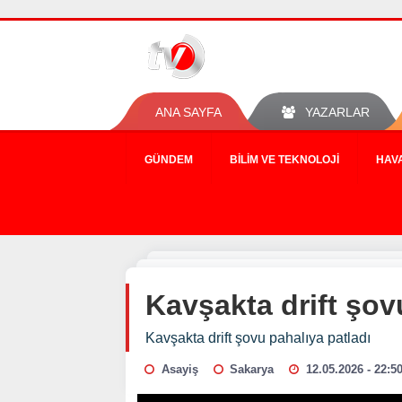
ANA SAYFA
YAZARLAR
GÜNDEM
BILIM VE TEKNOLOJI
HAV
Kavşakta drift şov
Kavşakta drift şovu pahalıya patladı
Asayiş
Sakarya
12.05.2026 - 22:5