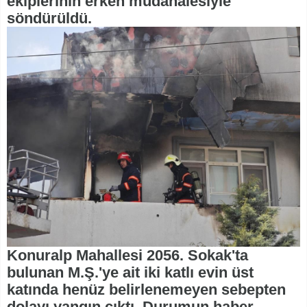
ekiplerinin erken müdahalesiyle
söndürüldü.
Konuralp Mahallesi 2056. Sokak'ta
bulunan M.Ş.'ye ait iki katlı evin üst
katında henüz belirlenemeyen sebepten
dolayı yangın çıktı. Durumun haber