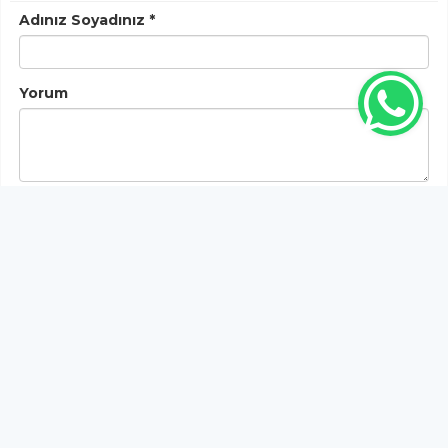
Adınız Soyadınız *
Yorum
Gönder
Bu habere henüz yorum yapılmamıştır, ilk yapan siz
olun!...