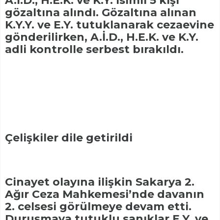
A.İ.D., H.E.K. ve K.Y. isimli 5 kişi
gözaltına alındı. Gözaltına alınan
K.Y.Y. ve E.Y. tutuklanarak cezaevine
gönderilirken, A.İ.D., H.E.K. ve K.Y.
adli kontrolle serbest bırakıldı.
Çelişkiler dile getirildi
Cinayet olayına ilişkin Sakarya 2.
Ağır Ceza Mahkemesi’nde davanın
2. celsesi görülmeye devam etti.
Duruşmaya tutuklu sanıklar E.Y. ve