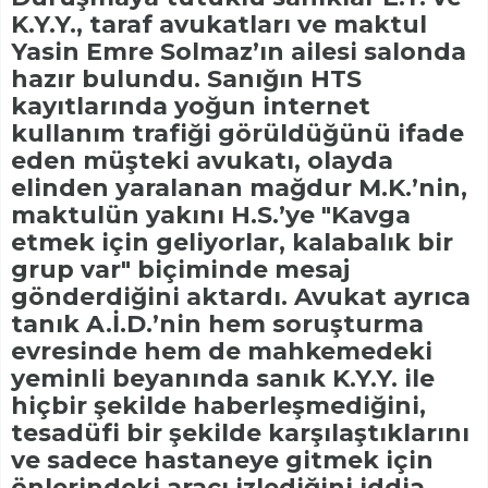
K.Y.Y., taraf avukatları ve maktul
Yasin Emre Solmaz’ın ailesi salonda
hazır bulundu. Sanığın HTS
kayıtlarında yoğun internet
kullanım trafiği görüldüğünü ifade
eden müşteki avukatı, olayda
elinden yaralanan mağdur M.K.’nin,
maktulün yakını H.S.’ye "Kavga
etmek için geliyorlar, kalabalık bir
grup var" biçiminde mesaj
gönderdiğini aktardı. Avukat ayrıca
tanık A.İ.D.’nin hem soruşturma
evresinde hem de mahkemedeki
yeminli beyanında sanık K.Y.Y. ile
hiçbir şekilde haberleşmediğini,
tesadüfi bir şekilde karşılaştıklarını
ve sadece hastaneye gitmek için
önlerindeki aracı izlediğini iddia