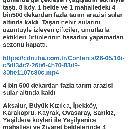
taştı. 8 köy, 1 belde ve 1 mahalledeki 4
bin500 dekardan fazla tarım arazisi sular
altında kaldı. Taşan nehir sularını
üzüntüyle izleyen çiftçiler, umutlarla
ektikleri ürünlerinin hasadını yapamadan
sezonu kapattı.
https://cdn.iha.com.tr/Contents/26-05/16/-
c5df34c7-26b6-4b70-83d9-
30be1107c80c.mp4
4 bin 500 dekardan fazla tarım arazisi
sular altında kaldı
Aksalur, Büyük Kızılca, İpekköy,
Karaköprü, Kayrak, Ovasaray, Sarıkız,
Yeşildere köyleri ile Yeşilyenice
mahallesi ve Ziyaret beldelerinde 4