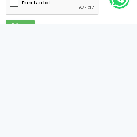
Gönder
Bu habere henüz yorum yapılmamıştır, ilk yapan siz
olun!...
Bu sayfa da yer alan okur yorumları kişilerin kendi
görüşleridir. Yazılanlardan
https://m.duzcetv.com
sorumlu
tutulamaz.
YUKARI ÇIK