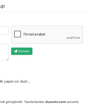
Ş!
Gönder
k yapan siz olun!...
endi görüşleridir. Yazılanlardan
duzcetv.com
sorumlu