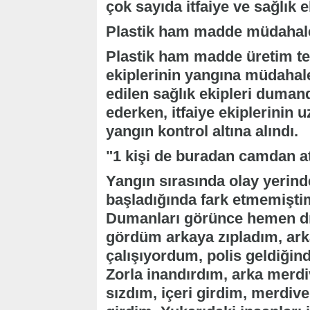
çok sayıda itfaiye ve sağlık e
Plastik ham madde müdahaley
Plastik ham madde üretim te
ekiplerinin yangına müdahale
edilen sağlık ekipleri duman
ederken, itfaiye ekiplerinin
yangın kontrol altına alındı.
"1 kişi de buradan camdan a
Yangın sırasında olay yerind
başladığında fark etmemişt
Dumanları görünce hemen dı
gördüm arkaya zıpladım, arka
çalışıyordum, polis geldiğin
Zorla inandırdım, arka merdiv
sızdım, içeri girdim, merdive