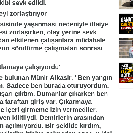
kibi sevk edildi.
i zorlaştırıyor
sisinde yaşanması nedeniyle itfaiye
si zorlaşırken, olay yerine sevk
dan etkilenen çalışanlara müdahale
 uzun söndürme çalışmaları sonrası
tlamaya çalışıyordu"
e bulunan Münir Alkasir, "Ben yangın
im. Sadece ben burada oturuyordum.
şarı çıktım. Dumanlar çıkarken ben
 taraftan giriş var. Çıkarmaya
de içeri girmeme izin vermediler.
en kilitliydi. Demirlerin arasından
n açılmıyordu. Bir şekilde kırdım,