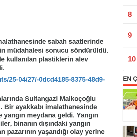
8
9
imalathanesinde sabah saatlerinde
inin müdahalesi sonucu söndürüldü.
10
 kullanılan plastiklerin alev
i.
EN 
nts/25-04/27/-0dcd4185-8375-48d9-
alarında Sultangazi Malkoçoğlu
. Bir ayakkabı imalathanesinde
e yangın meydana geldi. Yangın
iler, binanın dışındaki yangın
an pazarının yaşandığı olay yerine