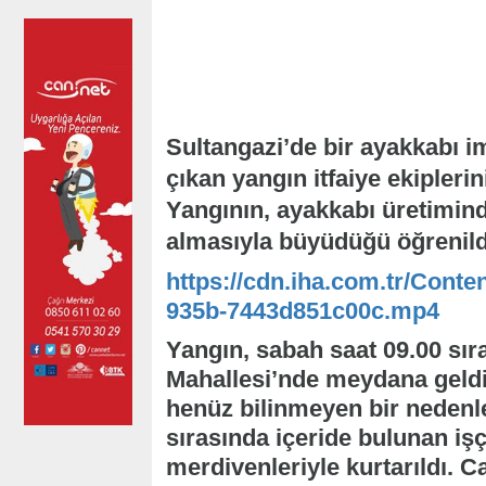
Sultangazi’de bir ayakkabı 
çıkan yangın itfaiye ekipler
Yangının, ayakkabı üretiminde
almasıyla büyüdüğü öğrenild
https://cdn.iha.com.tr/Conte
935b-7443d851c00c.mp4
Yangın, sabah saat 09.00 sır
Mahallesi’nde meydana geldi
henüz bilinmeyen bir nedenl
sırasında içeride bulunan işç
merdivenleriyle kurtarıldı. C