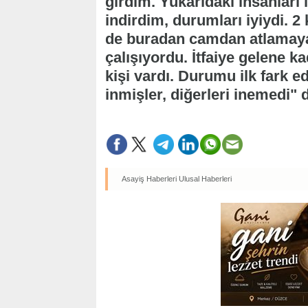
girdim. Yukarıdaki insanları 
indirdim, durumları iyiydi. 2 
de buradan camdan atlamaya 
çalışıyordu. İtfaiye gelene ka
kişi vardı. Durumu ilk fark ed
inmişler, diğerleri inemedi" 
Asayiş Haberleri
Ulusal Haberleri