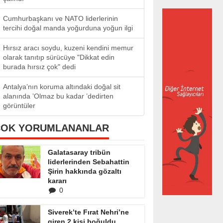
Cumhurbaşkanı ve NATO liderlerinin
tercihi doğal manda yoğurduna yoğun ilgi
Hırsız aracı soydu, kuzeni kendini memur
olarak tanıtıp sürücüye "Dikkat edin
burada hırsız çok" dedi
Antalya’nın koruma altındaki doğal sit
alanında ’Olmaz bu kadar ’dedirten
görüntüler
ÇOK YORUMLANANLAR
Galatasaray tribün
liderlerinden Sebahattin
Şirin hakkında gözaltı
kararı
0
Siverek’te Fırat Nehri’ne
giren 2 kişi boğuldu