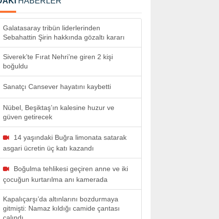
DAKİ
HABERLER
Galatasaray tribün liderlerinden
Sebahattin Şirin hakkında gözaltı kararı
Siverek’te Fırat Nehri’ne giren 2 kişi
boğuldu
Sanatçı Cansever hayatını kaybetti
Nübel, Beşiktaş’ın kalesine huzur ve
güven getirecek
14 yaşındaki Buğra limonata satarak
asgari ücretin üç katı kazandı
Boğulma tehlikesi geçiren anne ve iki
çocuğun kurtarılma anı kamerada
Kapalıçarşı’da altınlarını bozdurmaya
gitmişti: Namaz kıldığı camide çantası
çalındı