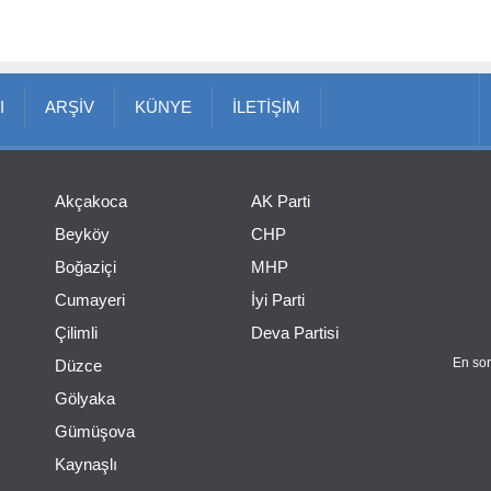
I
ARŞİV
KÜNYE
İLETİŞİM
Akçakoca
AK Parti
Beyköy
CHP
Boğaziçi
MHP
Cumayeri
İyi Parti
Çilimli
Deva Partisi
En son
Düzce
Gölyaka
Gümüşova
Kaynaşlı