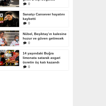
0
Sanatçı Cansever hayatını
kaybetti
0
Nübel, Beşiktaş’ın kalesine
huzur ve güven getirecek
0
14 yaşındaki Buğra
limonata satarak asgari
ücretin üç katı kazandı
0