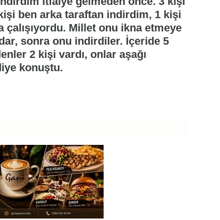
indirdim itfaiye gelmeden önce. 3 kişi
kişi ben arka taraftan indirdim, 1 kişi
çalışıyordu. Millet onu ikna etmeye
dar, sonra onu indirdiler. İçeride 5
enler 2 kişi vardı, onlar aşağı
diye konuştu.