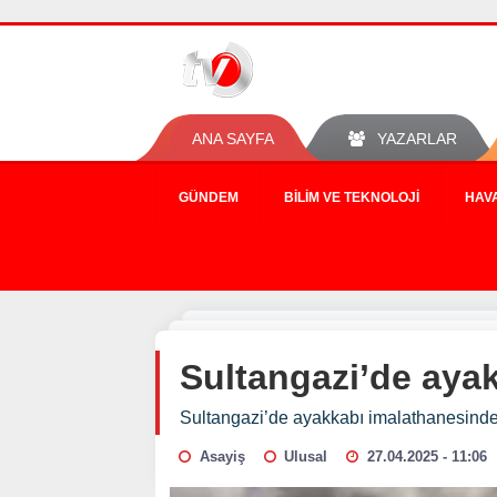
ANA SAYFA
YAZARLAR
GÜNDEM
BILIM VE TEKNOLOJI
HAV
Sultangazi’de aya
Sultangazi’de ayakkabı imalathanesinde
Asayiş
Ulusal
27.04.2025 - 11:06