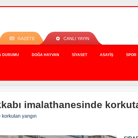
GAZETE
CANLI YAYIN
A DURUMU
DOĞA HAYVAN
SIYASET
ASAYIŞ
SPOR
kkabı imalathanesinde korkut
 korkutan yangın