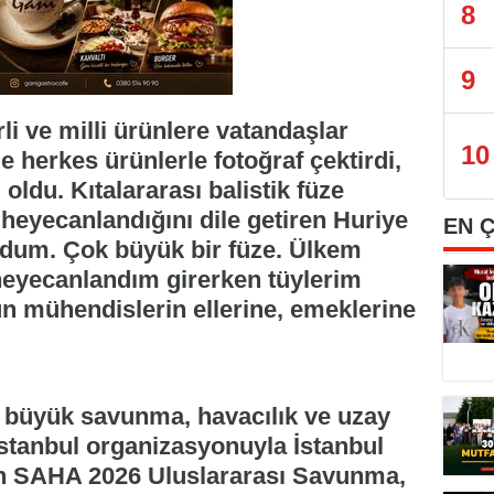
8
9
i ve milli ürünlere vatandaşlar
10
’e herkes ürünlerle fotoğraf çektirdi,
ldu. Kıtalararası balistik füze
eyecanlandığını dile getiren Huriye
EN 
ldum. Çok büyük bir füze. Ülkem
 heyecanlandım girerken tüylerim
n mühendislerin ellerine, emeklerine
n büyük savunma, havacılık ve uzay
tanbul organizasyonuyla İstanbul
n SAHA 2026 Uluslararası Savunma,