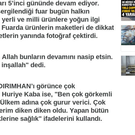
arı 5’inci gününde devam ediyor.
sergilendiği fuar bugün halkın
 yerli ve milli ürünlere yoğun ilgi
i. Fuarda ürünlerin maketleri de dikkat
tlerin yanında fotoğraf çektirdi.
 Allah bunların devamını nasip etsin.
inşallah" dedi.
ILDIRIMHAN’ı görünce çok
n Huriye Kaba ise, "Ben çok görkemli
 Ülkem adına çok gurur verici. Çok
erim diken diken oldu. Yapan bütün
erine sağlık" ifadelerini kullandı.