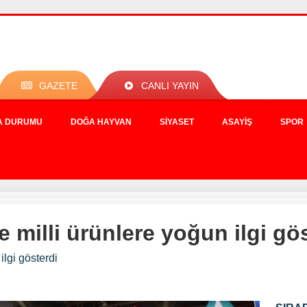
GAZETE
CANLI YAYIN
A DURUMU
DOĞA HAYVAN
SIYASET
ASAYIŞ
SPOR
e milli ürünlere yoğun ilgi gö
ilgi gösterdi