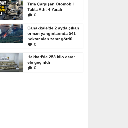
Tırla Çarpışan Otomobil
Takla Attı; 4 Yaralı
0
Çanakkale'de 2 ayda çıkan
orman yangınlarında 541
hektar alan zarar gördü
0
Hakkari'de 253 kilo esrar
ele geçirildi
0