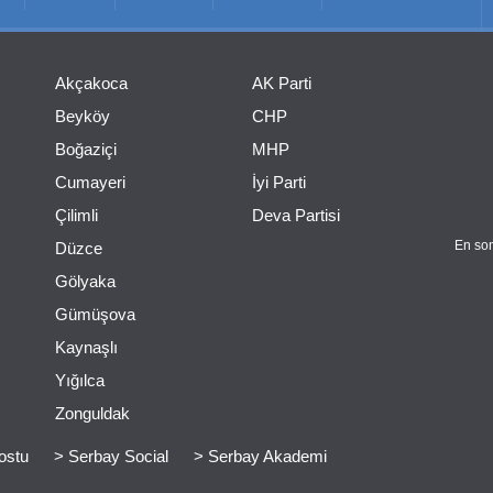
Akçakoca
AK Parti
Beyköy
CHP
Boğaziçi
MHP
Cumayeri
İyi Parti
Çilimli
Deva Partisi
En son
Düzce
Gölyaka
Gümüşova
Kaynaşlı
Yığılca
Zonguldak
ostu
> Serbay Social
> Serbay Akademi