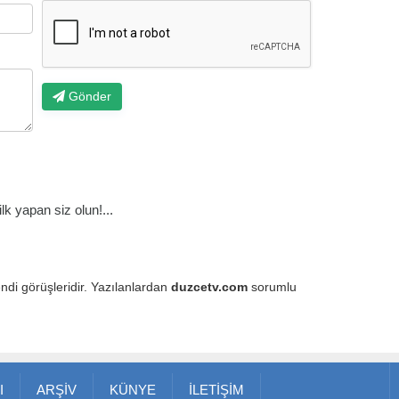
Gönder
k yapan siz olun!...
endi görüşleridir. Yazılanlardan
duzcetv.com
sorumlu
I
ARŞİV
KÜNYE
İLETİŞİM