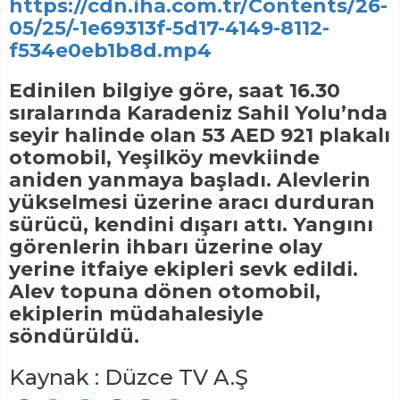
https://cdn.iha.com.tr/Contents/26-
05/25/-1e69313f-5d17-4149-8112-
f534e0eb1b8d.mp4
Edinilen bilgiye göre, saat 16.30
sıralarında Karadeniz Sahil Yolu’nda
seyir halinde olan 53 AED 921 plakalı
otomobil, Yeşilköy mevkiinde
aniden yanmaya başladı. Alevlerin
yükselmesi üzerine aracı durduran
sürücü, kendini dışarı attı. Yangını
görenlerin ihbarı üzerine olay
yerine itfaiye ekipleri sevk edildi.
Alev topuna dönen otomobil,
ekiplerin müdahalesiyle
söndürüldü.
Kaynak : Düzce TV A.Ş