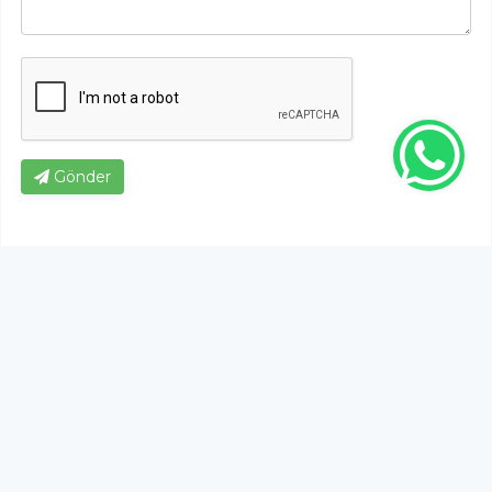
Gönder
Bu habere henüz yorum yapılmamıştır, ilk yapan siz
olun!...
Bu sayfa da yer alan okur yorumları kişilerin kendi
görüşleridir. Yazılanlardan
https://m.duzcetv.com
sorumlu
tutulamaz.