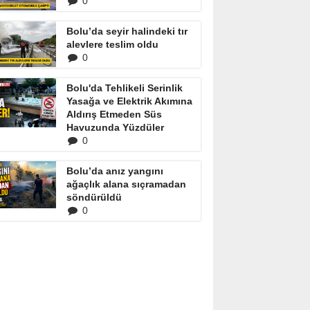
0
Bolu’da seyir halindeki tır
alevlere teslim oldu
0
Bolu'da Tehlikeli Serinlik
Yasağa ve Elektrik Akımına
Aldırış Etmeden Süs
Havuzunda Yüzdüler
0
Bolu’da anız yangını
ağaçlık alana sıçramadan
söndürüldü
0