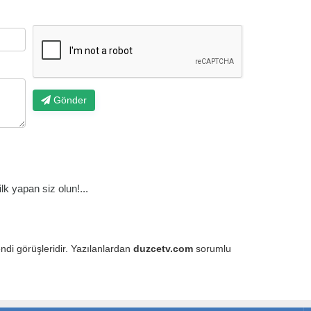
Gönder
k yapan siz olun!...
endi görüşleridir. Yazılanlardan
duzcetv.com
sorumlu