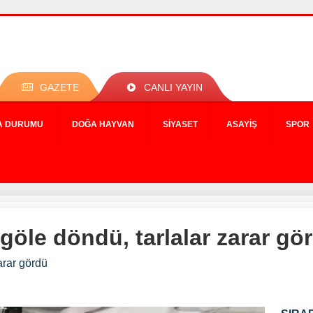
GAZETE
CANLI YAYIN
A DURUMU
DOĞA HAYVAN
SIYASET
ASAYIŞ
SPOR
 göle döndü, tarlalar zarar gö
arar gördü