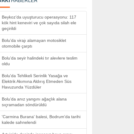
DAKİ
HABERLER
Beykoz’da uyuşturucu operasyonu: 117
kök hint keneviri ve çok sayıda silah ele
geçirildi
Bolu’da virajı alamayan motosiklet
otomobile çarptı
Bolu’da seyir halindeki tır alevlere teslim
oldu
Bolu'da Tehlikeli Serinlik Yasağa ve
Elektrik Akımına Aldırış Etmeden Süs
Havuzunda Yüzdüler
Bolu’da anız yangını ağaçlık alana
sıçramadan söndürüldü
'Carmina Burana' balesi, Bodrum'da tarihi
kalede sahnelendi