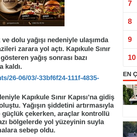
7
8
9
k ve dolu yağışı nedeniyle ulaşımda
ileri zarara yol açtı. Kapıkule Sınır
10
 gösteren yağış sonrası bazı
a kaldı.
EN 
ts/26-06/03/-33bf6f24-111f-4835-
niyle Kapıkule Sınır Kapısı’na gidiş
 oluştu. Yağışın şiddetini artırmasıyla
e güçlük çekerken, araçlar kontrollü
azı bölgelerde yol yüzeyinin suyla
malara sebep oldu.