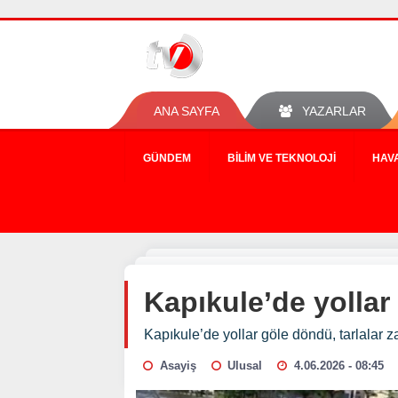
ANA SAYFA
YAZARLAR
GÜNDEM
BILIM VE TEKNOLOJI
HAV
Kapıkule’de yollar
Kapıkule’de yollar göle döndü, tarlalar z
Asayiş
Ulusal
4.06.2026 - 08:45