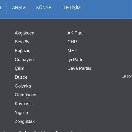
I
ARŞİV
KÜNYE
İLETİŞİM
Akçakoca
AK Parti
Beyköy
CHP
Boğaziçi
MHP
Cumayeri
İyi Parti
Çilimli
Deva Partisi
En son
Düzce
Gölyaka
Gümüşova
Kaynaşlı
Yığılca
Zonguldak