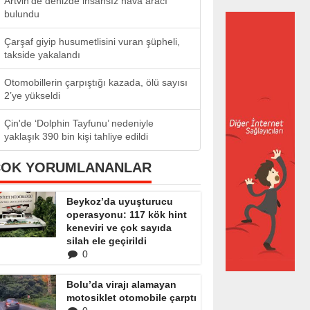
Artvin'de denizde insansız hava aracı
bulundu
Çarşaf giyip husumetlisini vuran şüpheli,
takside yakalandı
Otomobillerin çarpıştığı kazada, ölü sayısı
2’ye yükseldi
Çin'de ‘Dolphin Tayfunu’ nedeniyle
yaklaşık 390 bin kişi tahliye edildi
ÇOK YORUMLANANLAR
Beykoz’da uyuşturucu
operasyonu: 117 kök hint
keneviri ve çok sayıda
silah ele geçirildi
0
Bolu’da virajı alamayan
motosiklet otomobile çarptı