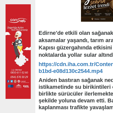
Edirne’de etkili olan sağana
aksamalar yaşandı, tarım araz
Kapısı güzergahında etkisini
noktalarda yollar sular altınd
https://cdn.iha.com.tr/Conten
b1bd-e08d130c2544.mp4
Aniden bastıran sağanak nede
istikametinde su birikintileri
birlikte sürücüler ilerlemekt
şekilde yoluna devam etti. B
kaplanması trafikte yavaşla