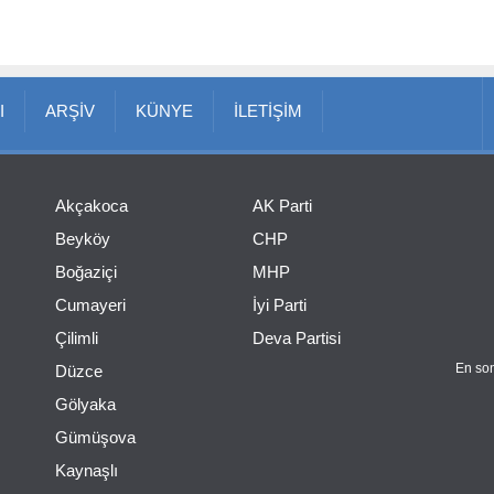
I
ARŞİV
KÜNYE
İLETİŞİM
Akçakoca
AK Parti
Beyköy
CHP
Boğaziçi
MHP
Cumayeri
İyi Parti
Çilimli
Deva Partisi
En son
Düzce
Gölyaka
Gümüşova
Kaynaşlı