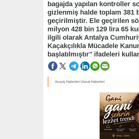
bagajda yapılan kontroller s
gizlenmiş halde toplam 381 b
geçirilmiştir. Ele geçirilen 
milyon 428 bin 129 lira 65 kur
ilgili olarak Antalya Cumhuri
Kaçakçılıkla Mücadele Kan
başlatılmıştır" ifadeleri kullan
Asayiş Haberleri
Ulusal Haberleri