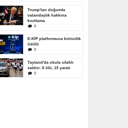
Trump'tan doğumla
vatandaşlık hakkına
kısıtlama
0
E-KİP platformuna birincilik
ödülü
0
Tayland'da okula silahlı
saldırı: 6 ölü, 15 yaralı
0