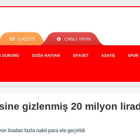
GAZETE
CANLI YAYIN
A DURUMU
DOĞA HAYVAN
SIYASET
ASAYIŞ
SPOR
sine gizlenmiş 20 milyon lira
n liradan fazla nakit para ele geçirildi