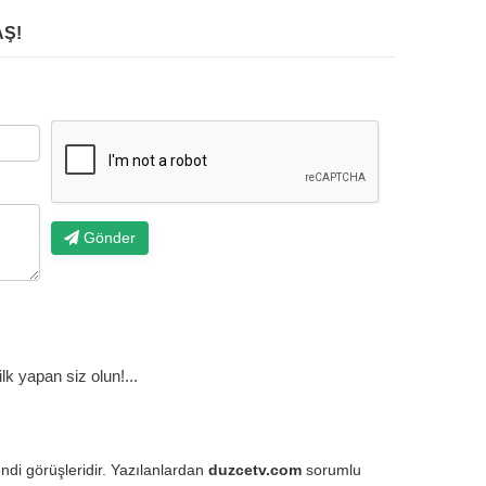
Ş!
Gönder
k yapan siz olun!...
endi görüşleridir. Yazılanlardan
duzcetv.com
sorumlu