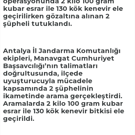
operasyonunda 2 kilo 100 gram
kubar esrar ile 130 kök kenevir ele
geçirilirken gözaltına alınan 2
şüpheli tutuklandı.
Antalya İl Jandarma Komutanlığı
ekipleri, Manavgat Cumhuriyet
Başsavcılığı’nın talimatları
doğrultusunda, ilçede
uyuşturucuyla mücadele
kapsamında 2 şüphelinin
ikametinde arama gerçekleştirdi.
Aramalarda 2 kilo 100 gram kubar
esrar ile 130 kök kenevir bitkisi ele
geçirildi.