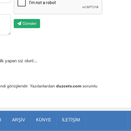
Gönder
k yapan siz olun!...
endi görüşleridir. Yazılanlardan
duzcetv.com
sorumlu
I
ARŞİV
KÜNYE
İLETİŞİM