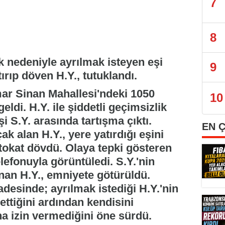
7
8
k nedeniyle ayrılmak isteyen eşi
9
tırıp döven H.Y., tutuklandı.
mar Sinan Mahallesi'ndeki 1050
10
di. H.Y. ile şiddetli geçimsizlik
i S.Y. arasında tartışma çıktı.
EN 
k alan H.Y., yere yatırdığı eşini
tokat dövdü. Olaya tepki gösteren
elefonuyla görüntüledi. S.Y.'nin
ınan H.Y., emniyete götürüldü.
adesinde; ayrılmak istediği H.Y.'nin
 ettiğini ardından kendisini
a izin vermediğini öne sürdü.