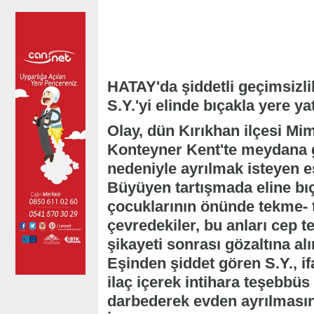
HATAY'da şiddetli geçimsizli
S.Y.'yi elinde bıçakla yere ya
Olay, dün Kırıkhan ilçesi Mi
Konteyner Kent'te meydana gel
nedeniyle ayrılmak isteyen eş
Büyüyen tartışmada eline bıça
çocuklarının önünde tekme- 
çevredekiler, bu anları cep t
şikayeti sonrası gözaltına al
Eşinden şiddet gören S.Y., if
ilaç içerek intihara teşebbüs
darbederek evden ayrılmasın