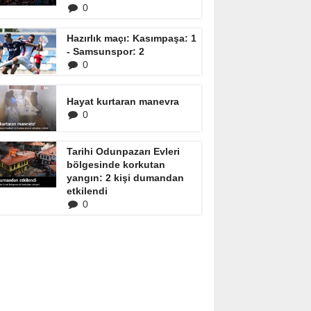
0
Hazırlık maçı: Kasımpaşa: 1
- Samsunspor: 2
0
Hayat kurtaran manevra
0
Tarihi Odunpazarı Evleri
bölgesinde korkutan
yangın: 2 kişi dumandan
etkilendi
0