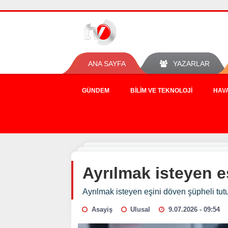
ANA SAYFA
YAZARLAR
GÜNDEM
BILIM VE TEKNOLOJI
HAV
Ayrılmak isteyen e
Ayrılmak isteyen eşini döven şüpheli tut
Asayiş
Ulusal
9.07.2026 - 09:54