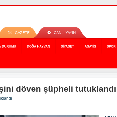
GAZETE
CANLI YAYIN
A DURUMU
DOĞA HAYVAN
SIYASET
ASAYIŞ
SPOR
şini döven şüpheli tutuklandı
uklandı