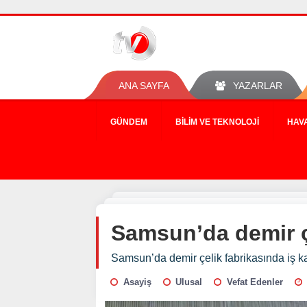
ANA SAYFA
YAZARLAR
GÜNDEM
BILIM VE TEKNOLOJI
HAV
Samsun’da demir çe
Samsun’da demir çelik fabrikasında iş ka
Asayiş
Ulusal
Vefat Edenler