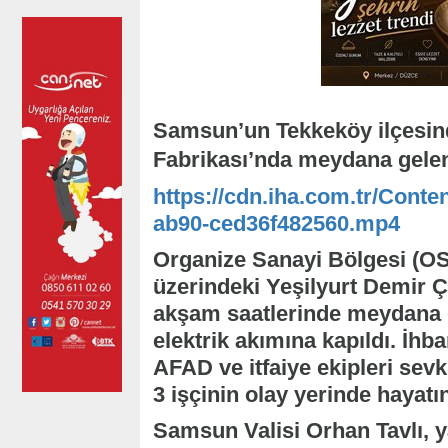
Samsun’un Tekkeköy ilçesind
Fabrikası’nda meydana gelen 
https://cdn.iha.com.tr/Conte
ab90-ced36f482560.mp4
Organize Sanayi Bölgesi (O
üzerindeki Yeşilyurt Demir Ç
akşam saatlerinde meydana g
elektrik akımına kapıldı. İhb
AFAD ve itfaiye ekipleri sevk
3 işçinin olay yerinde hayatın
Samsun Valisi Orhan Tavlı, 