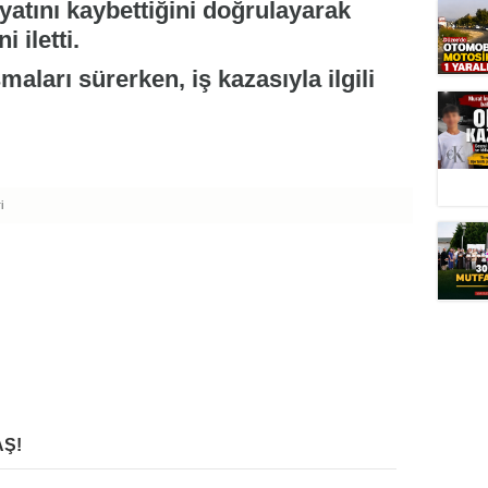
yatını kaybettiğini doğrulayarak
i iletti.
maları sürerken, iş kazasıyla ilgili
i
Ş!