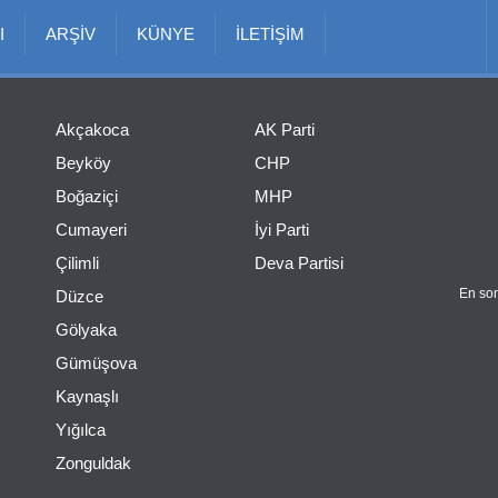
I
ARŞİV
KÜNYE
İLETİŞİM
Akçakoca
AK Parti
Beyköy
CHP
Boğaziçi
MHP
Cumayeri
İyi Parti
Çilimli
Deva Partisi
En son
Düzce
Gölyaka
Gümüşova
Kaynaşlı
Yığılca
Zonguldak