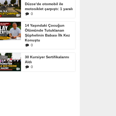
Düzce‘de otomobil ile
motosiklet çarpıştı: 1 yaralı
0
14 Yaşındaki Çocuğun
Ölümünde Tutuklanan
Şüphelinin Babası İlk Kez
Konuştu
0
30 Kursiyer Sertifikalarını
Aldı
0