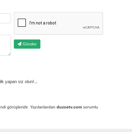
Gönder
k yapan siz olun!...
endi görüşleridir. Yazılanlardan
duzcetv.com
sorumlu