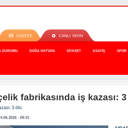
GAZETE
CANLI YAYIN
A DURUMU
DOĞA HAYVAN
SIYASET
ASAYIŞ
SPOR
lik fabrikasında iş kazası: 3
zası: 3 ölü
4.06.2026 - 09:15