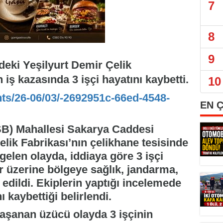
7
8
9
eki Yeşilyurt Demir Çelik
iş kazasında 3 işçi hayatını kaybetti.
10
nts/26-06/03/-2692951c-66ed-4548-
EN 
SB) Mahallesi Sakarya Caddesi
elik Fabrikası’nın çelikhane tesisinde
elen olayda, iddiaya göre 3 işçi
ar üzerine bölgeye sağlık, jandarma,
 edildi. Ekiplerin yaptığı incelemede
ı kaybettiği belirlendi.
yaşanan üzücü olayda 3 işçinin