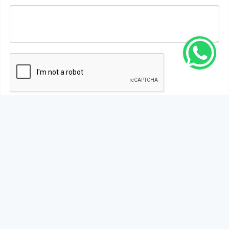
Gönder
Bu habere henüz yorum yapılmamıştır, ilk yapan siz
olun!...
Bu sayfa da yer alan okur yorumları kişilerin kendi
görüşleridir. Yazılanlardan
https://m.duzcetv.com
sorumlu
tutulamaz.