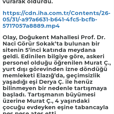
vurarak öldürdü.
https://cdn.iha.com.tr/Contents/26-
05/31/-a97a6631-b641-4fc5-bcfb-
5717057a8889.mp4
Olay, Doğukent Mahallesi Prof. Dr.
Naci Görür Sokak’ta bulunan bir
sitenin 5’inci katında meydana
geldi. Edinilen bilgiye göre, askeri
personel olduğu öğrenilen Murat Ç.,
yurt dışı görevinden izne döndüğü
memleketi Elazığ’da, geçimsizlik
yaşadığı eşi Derya Ç. ile henüz
bilinmeyen bir nedenle tartışmaya
başladı. Tartışmanın büyümesi
üzerine Murat Ç., 4 yaşındaki
çocuğu evdeyken eşine tabancayla
peş peşe ateş etti.