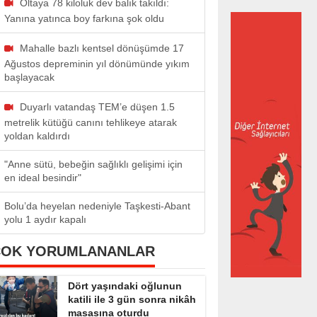
Oltaya 78 kiloluk dev balık takıldı:
Yanına yatınca boy farkına şok oldu
Mahalle bazlı kentsel dönüşümde 17
Ağustos depreminin yıl dönümünde yıkım
başlayacak
Duyarlı vatandaş TEM’e düşen 1.5
metrelik kütüğü canını tehlikeye atarak
yoldan kaldırdı
"Anne sütü, bebeğin sağlıklı gelişimi için
en ideal besindir"
Bolu’da heyelan nedeniyle Taşkesti-Abant
yolu 1 aydır kapalı
ÇOK YORUMLANANLAR
Dört yaşındaki oğlunun
katili ile 3 gün sonra nikâh
masasına oturdu