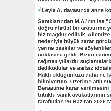
Sanıklarından M.A.’nın ise 
doğru dürüst bir araştırma 
biz mağdur edildik. Ailemize y
nedeniyle büyük zarar gördük
yerine baskılar ve söylentile
noktasına geldi. Bizim canım
rağmen yıllardır suçlamalarla
dedikodular ve asılsız iddial
Haklı olduğumuzu daha ne k
bilmiyorum. Üzerime atılı s
Beraatime karar verilmesini
tutuklu sanık avukatlarının 
tarafından 26 Haziran 2026 ta