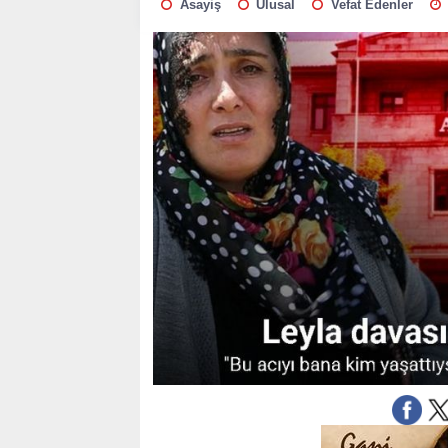
Asayiş
Ulusal
Vefat Edenler