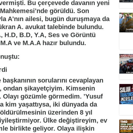
vermişti. Bu çerçevede davanın yeni
a Mahkemesi’nde görüldü. Son
yla A’nın ailesi, bugün duruşmaya da
ükran A. avukat talebinde bulundu.
, H.D, B.D, Y.A, Ses ve Görüntü
 M.A ve M.A.A hazır bulundu.
rdi
aşkanının sorularını cevaplayan
e, ondan şikayetçiyim. Kimsenin
. Olayı gözümle görmedim. ’Yusuf
a kim yaşattıysa, iki dünyada da
öldürülmesinin üzerinden 8 yıl
iyileştirmiyor. Ülke değiştireyim, ev
 birlikte geliyor. Olaya ilişkin