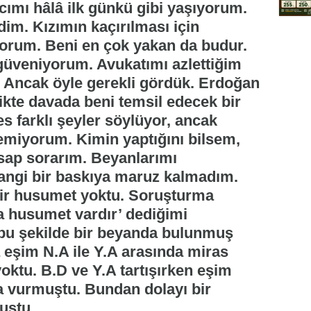
cımı hâlâ ilk günkü gibi yaşıyorum.
im. Kızımın kaçırılması için
yorum. Beni en çok yakan da budur.
 güveniyorum. Avukatımı azlettiğim
u. Ancak öyle gerekli gördük. Erdoğan
likte davada beni temsil edecek bir
s farklı şeyler söylüyor, ancak
emiyorum. Kimin yaptığını bilsem,
esap sorarım. Beyanlarımı
angi bir baskıya maruz kalmadım.
 bir husumet yoktu. Soruşturma
a husumet vardır’ dediğimi
 bu şekilde bir beyanda bulunmuş
a eşim N.A ile Y.A arasında miras
ktu. B.D ve Y.A tartışırken eşim
 vurmuştu. Bundan dolayı bir
uştu.