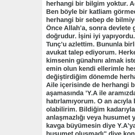
herhangi bir bilgim yoktur. A
Ben böyle bir katliam görmed
herhangi bir sebep de bilmi
Önce Allah’a, sonra devlete
doğrudur. İşini iyi yapıyord
Tunç’u azlettim. Bununla bir
avukat talep ediyorum. Herke
kimsenin günahını almak ist
emin olun kendi ellerimle h
değiştirdiğim dönemde herh
Aile içerisinde de herhangi
aşamasında ’Y.A ile aramızd
hatırlamıyorum. O an acıyla
olabilirim. Bildiğim kadarıyl
anlaşmazlığı veya husumet yo
kavga büyümesin diye Y.A’ya
husumet oluşmadı" diye kon