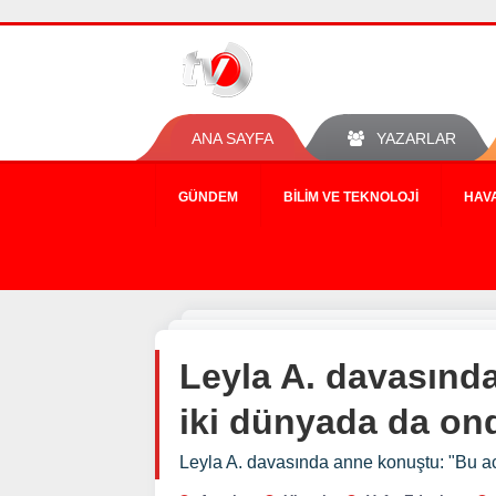
ANA SAYFA
YAZARLAR
GÜNDEM
BILIM VE TEKNOLOJI
HAV
Leyla A. davasında
iki dünyada da on
Leyla A. davasında anne konuştu: "Bu ac