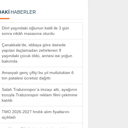
DAKİ
HABERLER
Dört yaşındaki oğlunun katili ile 3 gün
sonra nikâh masasına oturdu
Çanakkale’de, iddiaya göre dairede
yapılan ilaçlamadan zehirlenen 9
yaşındaki çocuk öldü, annesi ise yoğun
bakımda
Amasyalı genç çiftçi bu yıl mutluluktan 6
ton patatesi ücretsiz dağıttı
Salah Trabzonspor’a imzayı attı, ayağının
tozuyla Trabzonspor reklam filmi çekimine
katıldı
TMO 2026-2027 fındık alım fiyatlarını
açıkladı