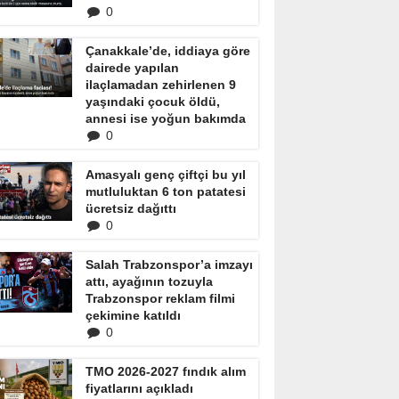
0
Çanakkale’de, iddiaya göre
dairede yapılan
ilaçlamadan zehirlenen 9
yaşındaki çocuk öldü,
annesi ise yoğun bakımda
0
Amasyalı genç çiftçi bu yıl
mutluluktan 6 ton patatesi
ücretsiz dağıttı
0
Salah Trabzonspor’a imzayı
attı, ayağının tozuyla
Trabzonspor reklam filmi
çekimine katıldı
0
TMO 2026-2027 fındık alım
fiyatlarını açıkladı