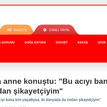
GAZETE
CANLI YAYIN
A DURUMU
DOĞA HAYVAN
SIYASET
ASAYIŞ
SPOR
 anne konuştu: "Bu acıyı ban
dan şikayetçiyim"
ıyı bana kim yaşattıysa, iki dünyada da ondan şikayetçiyim"