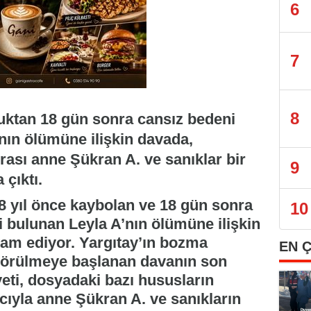
6
7
8
duktan 18 gün sonra cansız bedeni
nın ölümüne ilişkin davada,
rası anne Şükran A. ve sanıklar bir
9
çıktı.
8 yıl önce kaybolan ve 18 gün sonra
10
 bulunan Leyla A’nın ölümüne ilişkin
am ediyor. Yargıtay’ın bozma
EN 
görülmeye başlanan davanın son
i, dosyadaki bazı hususların
ıyla anne Şükran A. ve sanıkların