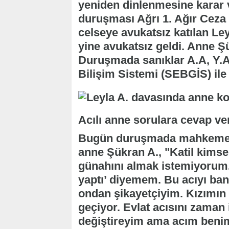
yeniden dinlenmesine karar 
duruşması Ağrı 1. Ağır Cez
celseye avukatsız katılan Le
yine avukatsız geldi. Anne Ş
Duruşmada sanıklar A.A, Y.A
Bilişim Sistemi (SEBGİS) ile
Acılı anne sorulara cevap ve
Bugün duruşmada mahkeme b
anne Şükran A., "Katil kims
günahını almak istemiyorum
yaptı’ diyemem. Bu acıyı ban
ondan şikayetçiyim. Kızımın 
geçiyor. Evlat acısını zaman 
değiştireyim ama acım benimle