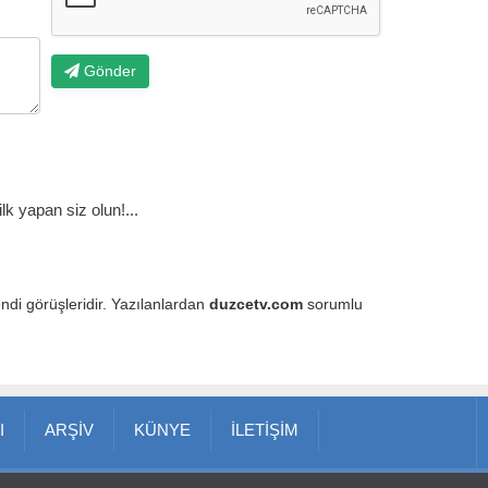
Gönder
k yapan siz olun!...
endi görüşleridir. Yazılanlardan
duzcetv.com
sorumlu
I
ARŞİV
KÜNYE
İLETİŞİM