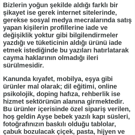
Bizlerin yoğun şekilde aldığı farklı bir
şikayet ise gerek internet sitelerinde,
gerekse sosyal medya mecralarında satış
yapan kişilerin profillerine iade ve
değişiklik yoktur gibi bilgilendirmeler
yazdığı ve tüketicinin aldığı ürünü iade
etmek istediğinde bu yazıları hatırlatarak
cayma haklarının olmadığı ileri
sürülmesidir.
Kanunda kıyafet, mobilya, eşya gibi
ürünler mal olarak; dil eğitimi, online
psikolojik, doping hafıza, rehberlik ise
hizmet sektörünün alanına girmektedir.
Bu ürünler içerisinde özel sipariş verilen,
hoş geldin Ayşe bebek yazılı kapı süsleri,
fotoğrafınızın baskılı olduğu tablolar,
çabuk bozulacak çiçek, pasta, hijyen ve