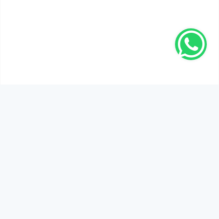
SEN DE DÜŞÜNCELERİNİ PAYLAŞ!
Adınız Soyadınız *
Yorum