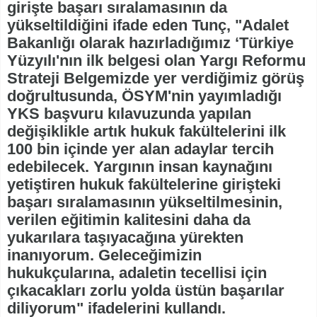
girişte başarı sıralamasının da
yükseltildiğini ifade eden Tunç, "Adalet
Bakanlığı olarak hazırladığımız ‘Türkiye
Yüzyılı'nın ilk belgesi olan Yargı Reformu
Strateji Belgemizde yer verdiğimiz görüş
doğrultusunda, ÖSYM'nin yayımladığı
YKS başvuru kılavuzunda yapılan
değişiklikle artık hukuk fakültelerini ilk
100 bin içinde yer alan adaylar tercih
edebilecek. Yargının insan kaynağını
yetiştiren hukuk fakültelerine girişteki
başarı sıralamasının yükseltilmesinin,
verilen eğitimin kalitesini daha da
yukarılara taşıyacağına yürekten
inanıyorum. Geleceğimizin
hukukçularına, adaletin tecellisi için
çıkacakları zorlu yolda üstün başarılar
diliyorum" ifadelerini kullandı.