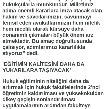
hukukçularla mümkündür. Milletimiz
adına önemli kararlara imza atacak olan
hakim ve savcılarımızın, savunmayı
temsil eden avukatlarımızın hem nitelik
hem nicelik olarak kürsüye daha
donanımlı çıkmaları büyük önem arz
etmektedir. Bu amaç doğrultusunda
çalışıyor, adımlarımızı kararlılıkla
atıyoruz" dedi.
'EĞİTİMİN KALİTESİNİ DAHA DA
YUKARILARA TAŞIYACAK'
Hukuk eğitiminin niteliğini daha da
artırmak için hukuk fakültelerinde 2’nci
öğretimin kaldırılması ve yüksekokuldan
dikey geçişin sonlandırılması
uygulamalarının ardından fakülteye