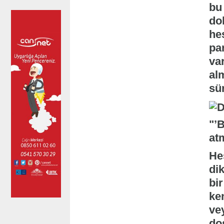
bu 
dol
he
par
var
alm
sür
"’B
at
Hes
di
bir
ke
ve
dos