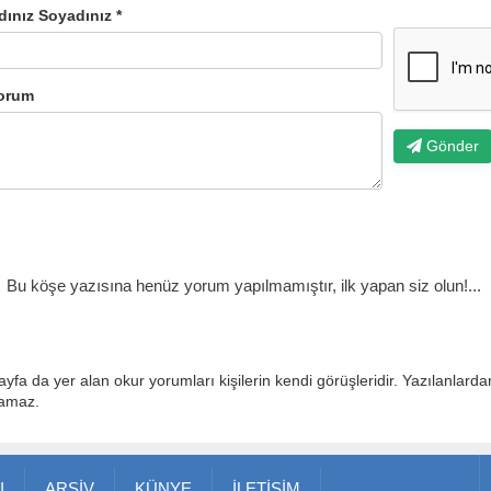
dınız Soyadınız *
orum
Gönder
Bu köşe yazısına henüz yorum yapılmamıştır, ilk yapan siz olun!...
ayfa da yer alan okur yorumları kişilerin kendi görüşleridir. Yazılanlard
lamaz.
I
ARŞİV
KÜNYE
İLETİŞİM