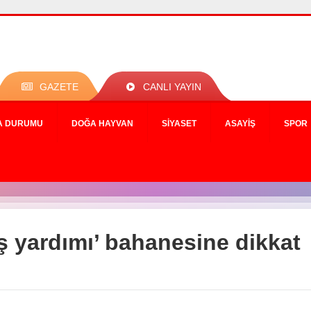
GAZETE
CANLI YAYIN
A DURUMU
DOĞA HAYVAN
SIYASET
ASAYIŞ
SPOR
ış yardımı’ bahanesine dikkat