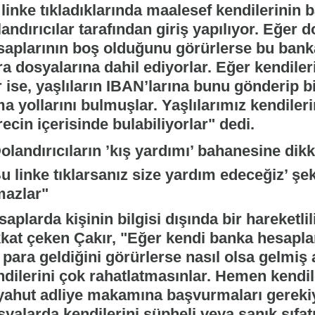
linke tıkladıklarında maalesef kendilerinin 
andırıcılar tarafından giriş yapılıyor. Eğer 
saplarının boş olduğunu görürlerse bu banka
a dosyalarına dahil ediyorlar. Eğer kendileri
 ise, yaşlıların IBAN’larına bunu gönderip b
a yollarını bulmuşlar. Yaşlılarımız kendilerin
ecin içerisinde bulabiliyorlar" dedi.
u linke tıklarsanız size yardım edeceğiz’ şe
mazlar"
aplarda kişinin bilgisi dışında bir hareketl
kkat çeken Çakır, "Eğer kendi banka hesapla
 para geldiğini görürlerse nasıl olsa gelmiş
ndilerini çok rahatlatmasınlar. Hemen kendil
yahut adliye makamına başvurmaları gerekiy
yalarda kendilerini şüpheli veya sanık sıfatı