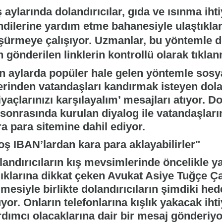
 aylarında dolandırıcılar, gıda ve ısınma iht
ndilerine yardım etme bahanesiyle ulaştıklar
şürmeye çalışıyor. Uzmanlar, bu yöntemle d
n gönderilen linklerin kontrollü olarak tıkla
n aylarda popüler hale gelen yöntemle sos
erinden vatandaşları kandırmak isteyen dolan
iyaçlarınızı karşılayalım’ mesajları atıyor. Do
 sonrasında kurulan diyalog ile vatandaşları
a para sitemine dahil ediyor.
oş IBAN’lardan kara para aklayabilirler"
andırıcıların kış mevsimlerinde öncelikle ya
dıklarına dikkat çeken Avukat Asiye Tuğçe Ça
mesiyle birlikte dolandırıcıların şimdiki hed
yor. Onların telefonlarına kışlık yakacak ihti
dımcı olacaklarına dair bir mesaj gönderiyor