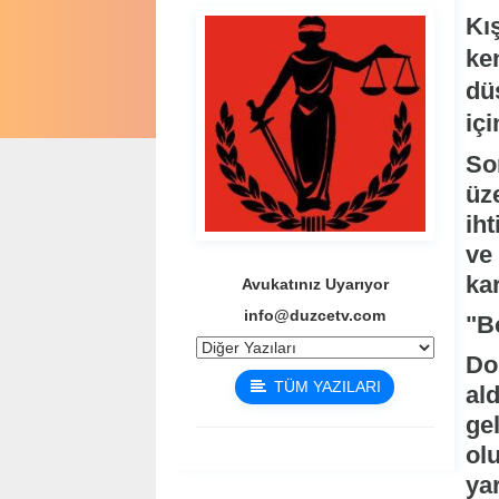
Kış
ke
dü
içi
So
üz
iht
ve
kar
Avukatınız Uyarıyor
info@duzcetv.com
"B
Dol
TÜM YAZILARI
al
gel
olu
yar