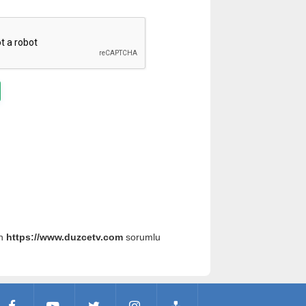
an
https://www.duzcetv.com
sorumlu