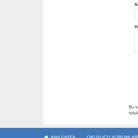
A
Y
Bu s
tutu
ANA SAYFA
OKUYUCU YORUMLAR