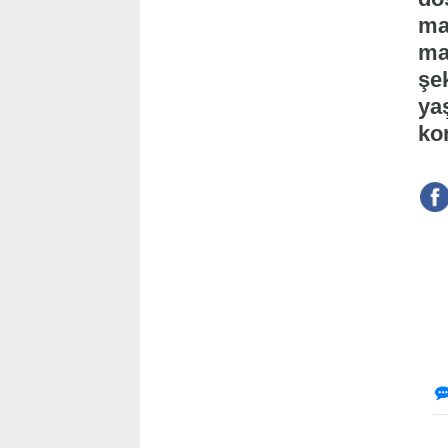
mak
ma
şe
ya
ko