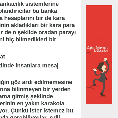
bankacılık sistemlerine
dolandırıcılar bu banka
 hesaplarını bir de kara
nin akladıkları bir kara para
ir de o şekilde oradan parayı
i hiç bilmedikleri bir
klinde insanlara mesaj
iliğin göz ardı edilmemesine
rına bilinmeyen bir yerden
 ama gitmiş şeklinde
erinin en yakın karakola
or. Çünkü ister istemez bu
yla görebiliyorlar. Adli