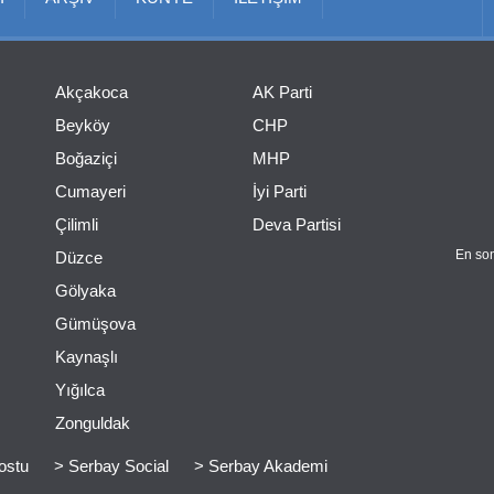
Akçakoca
AK Parti
Beyköy
CHP
Boğaziçi
MHP
Cumayeri
İyi Parti
Çilimli
Deva Partisi
En son
Düzce
Gölyaka
Gümüşova
Kaynaşlı
Yığılca
Zonguldak
ostu
> Serbay Social
> Serbay Akademi