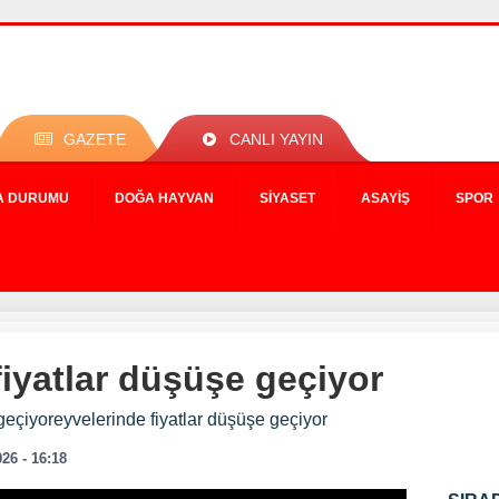
GAZETE
CANLI YAYIN
A DURUMU
DOĞA HAYVAN
SIYASET
ASAYIŞ
SPOR
iyatlar düşüşe geçiyor
eçiyoreyvelerinde fiyatlar düşüşe geçiyor
026 - 16:18