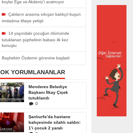
koylar Ege ve Akdeniz’i aratmıyor
Çalıların arasına sıkışan balıkçıl kuşun
imdadına itfaiye yetişti
14 yaşındaki çocuğun ölümünde
tutuklanan şüphelinin babası ilk kez
konuştu
Başhekim Özdemir görevine başladı
ÇOK YORUMLANANLAR
Menderes Belediye
Başkanı İlkay Çiçek
tutuklandı
0
Şanlıurfa’da hastane
bahçesinde silahlı saldırı:
1’i çocuk 2 yaralı