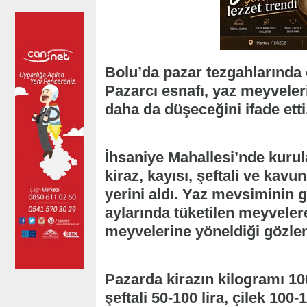
Bolu’da pazar tezgahlarında ç
Pazarcı esnafı, yaz meyveler
daha da düşeceğini ifade etti
İhsaniye Mahallesi’nde kurula
kiraz, kayısı, şeftali ve kav
yerini aldı. Yaz mevsiminin g
aylarında tüketilen meyvelere
meyvelerine yöneldiği gözlen
Pazarda kirazın kilogramı 100
şeftali 50-100 lira, çilek 100-