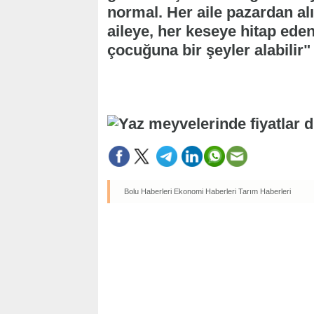
normal. Her aile pazardan alı
aileye, her keseye hitap ede
çocuğuna bir şeyler alabilir" 
Bolu Haberleri
Ekonomi Haberleri
Tarım Haberleri