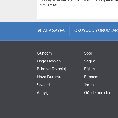
Bu sayfa da yer alan okur yorumları kişilerin k
tutulamaz.
ANA SAYFA
OKUYUCU YORUMLAR
Gündem
Spor
Doğa Hayvan
Sağlık
Bilim ve Teknoloji
Eğitim
Hava Durumu
Ekonomi
Siyaset
Tarım
Asayiş
Gündemdekiler