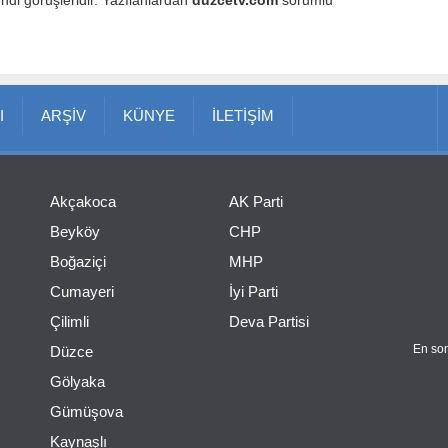
endi görüşleridir. Yazılanlardan
duzcetv.com
sorumlu
I
ARŞİV
KÜNYE
İLETİŞİM
Akçakoca
AK Parti
Beyköy
CHP
Boğaziçi
MHP
Cumayeri
İyi Parti
Çilimli
Deva Partisi
En son
Düzce
Gölyaka
Gümüşova
Kaynaşlı