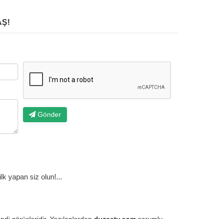
Ş!
Gönder
k yapan siz olun!...