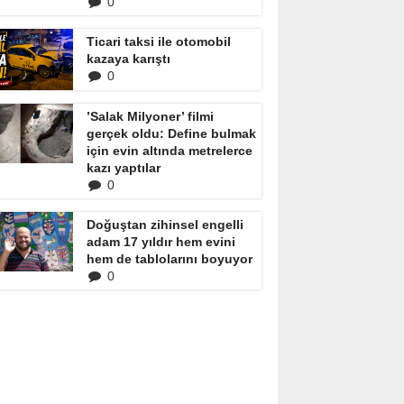
0
Ticari taksi ile otomobil
kazaya karıştı
0
’Salak Milyoner’ filmi
gerçek oldu: Define bulmak
için evin altında metrelerce
kazı yaptılar
0
Doğuştan zihinsel engelli
adam 17 yıldır hem evini
hem de tablolarını boyuyor
0