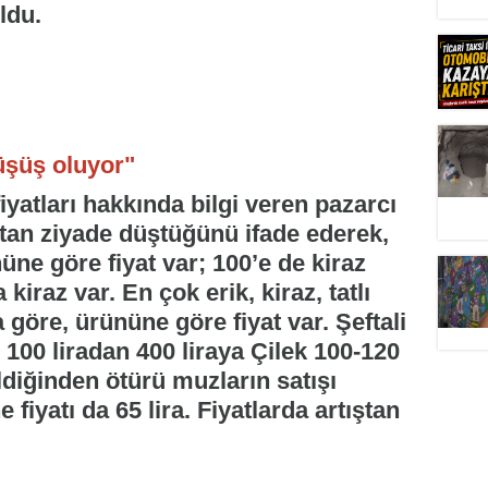
ldu.
düşüş oluyor"
yatları hakkında bilgi veren pazarcı
ıştan ziyade düştüğünü ifade ederek,
üne göre fiyat var; 100’e de kiraz
 kiraz var. En çok erik, kiraz, tatlı
a göre, ürününe göre fiyat var. Şeftali
r 100 liradan 400 liraya Çilek 100-120
geldiğinden ötürü muzların satışı
iyatı da 65 lira. Fiyatlarda artıştan