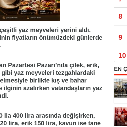
8
eşitli yaz meyveleri yerini aldı.
9
inin fiyatların önümüzdeki günlerde
.
10
n Pazartesi Pazarı’nda çilek, erik,
EN 
un gibi yaz meyveleri tezgahlardaki
elmesiyle birlikte kış ve bahar
 ilginin azalırken vatandaşların yaz
di.
 ila 400 lira arasında değişirken,
120 lira, erik 150 lira, kavun ise tane