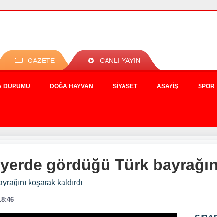
GAZETE
CANLI YAYIN
A DURUMU
DOĞA HAYVAN
SIYASET
ASAYIŞ
SPOR
yerde gördüğü Türk bayrağını
yrağını koşarak kaldırdı
18:46