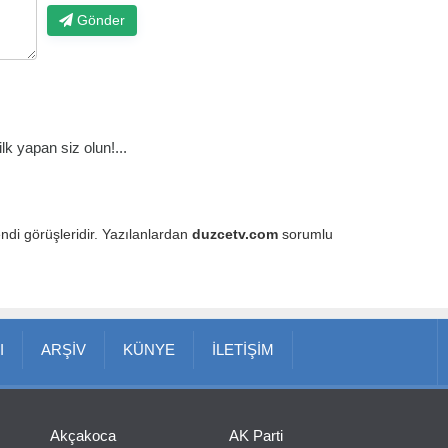
Gönder
k yapan siz olun!...
endi görüşleridir. Yazılanlardan
duzcetv.com
sorumlu
I
ARŞİV
KÜNYE
İLETİŞİM
Akçakoca
AK Parti