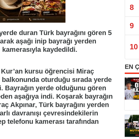
8
9
yerde duran Türk bayrağını gören 5
arak aşağı inip bayrağı yerden
10
u kamerasıyla kaydedildi.
EN 
 Kur’an kursu öğrencisi Miraç
in balkonunda oturduğu sırada yerde
ti. Bayrağın yerde olduğunu gören
den aşağıya indi. Koşarak bayrağın
aç Akpınar, Türk bayrağını yerden
rlı davranışı çevresindekilerin
cep telefonu kamerası tarafından