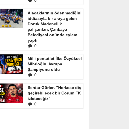
0
Alacaklarının ödenmediğini
iddiasıyla bir araya gelen
Doruk Madencilik
çalışanları, Çankaya
Belediyesi önünde eylem
yaptı
0
Milli pentatlet İlke Özyüksel
Mihrioğlu, Avrupa
Şampiyonu oldu
0
Serdar Gürler: "Herkese diş
geçirebilecek bir Çorum FK
izleteceğiz"
0