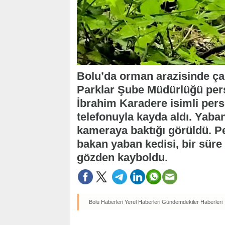
Bolu’da orman arazisinde ça
Parklar Şube Müdürlüğü perso
İbrahim Karadere isimli pers
telefonuyla kayda aldı. Yaban
kameraya baktığı görüldü. 
bakan yaban kedisi, bir süre
gözden kayboldu.
Bolu Haberleri
Yerel Haberleri
Gündemdekiler Haberleri