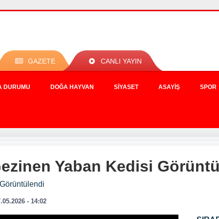
GAZETE
CANLI YAYIN
A DURUMU
DOĞA HAYVAN
SIYASET
ASAYIŞ
SPOR
ezinen Yaban Kedisi Görüntü
Görüntülendi
.05.2026 - 14:02