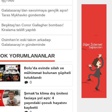
işçi öldü
Galatasaray’dan savunmaya gençlik aşısı!
Taras Mykhavko gündemde
Beşiktaş’tan Conor Gallagher bombası!
Kiralama teklifi yapıldı
Osimhen’in eski takım arkadaşı
Galatasaray’ın gündeminde
ÇOK YORUMLANANLAR
Bolu’da evinde silah ve
mühimmat bulunan şüpheli
tutuklandı
0
Şırnak’ta klima dış ünitesi
faciaya yol açtı: 4
yaşındaki çocuk hayatını
kaybetti