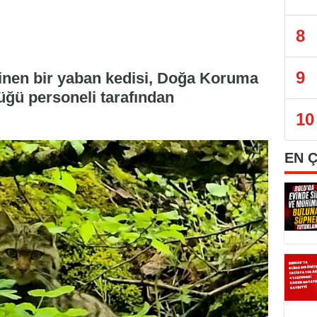
8
9
inen bir yaban kedisi, Doğa Koruma
üğü personeli tarafından
10
EN 