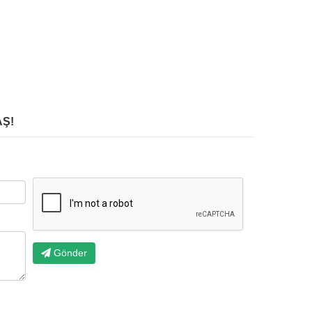
Ş!
Gönder