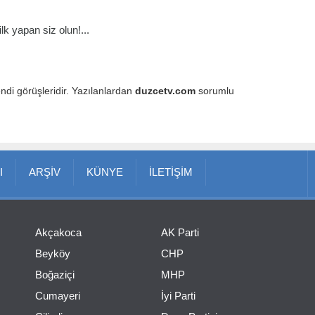
k yapan siz olun!...
endi görüşleridir. Yazılanlardan
duzcetv.com
sorumlu
I
ARŞİV
KÜNYE
İLETİŞİM
Akçakoca
AK Parti
Beyköy
CHP
Boğaziçi
MHP
Cumayeri
İyi Parti