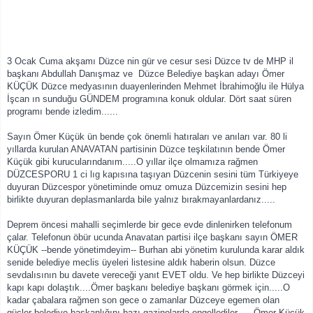
3 Ocak Cuma akşamı Düzce nin gür ve cesur sesi Düzce tv de MHP il
başkanı Abdullah Danışmaz ve Düzce Belediye başkan adayı Ömer
KÜÇÜK Düzce medyasının duayenlerinden Mehmet İbrahimoğlu ile Hülya
İşcan ın sunduğu GÜNDEM programına konuk oldular. Dört saat süren
programı bende izle
dim......
Sayın Ömer Küçük ün bende çok önemli hatıraları ve anıları var. 80 li
yıllarda kurulan ANAVATAN partisinin Düzce teşkilatının bende Ömer
Küçük gibi kurucularındanım.....O yıllar ilçe olmamıza rağmen
DÜZCESPORU 1 ci lıg kapısına taşıyan Düzcenin sesini tüm Türkiyeye
duyuran Düzcespor yönetiminde omuz omuza Düzcemizin sesini hep
birlikte duyuran deplasmanlarda bile yalnız bırakmayanlardanız.....
Deprem öncesi mahalli seçimlerde bir gece evde dinlenirken telefonum
çalar. Telefonun öbür ucunda Anavatan partisi ilçe başkanı sayın ÖMER
KÜÇÜK --bende yönetimdeyim-- Burhan abi yönetim kurulunda karar aldık
senide belediye meclis üyeleri listesine aldık haberin olsun. Düzce
sevdalısının bu davete vereceği yanıt EVET oldu. Ve hep birlikte Düzceyi
kapı kapı dolaştık....Ömer başkanı belediye başkanı görmek için.....O
kadar çabalara rağmen son gece o zamanlar Düzceye egemen olan
güçler belediye başkanlığını bazı gazinolarda engellediler......Ömer Küçük