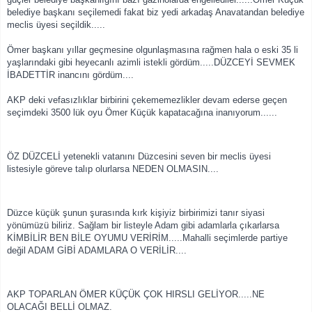
belediye başkanı seçilemedi fakat biz yedi arkadaş Anavatandan belediye
meclis üyesi seçildik.....
Ömer başkanı yıllar geçmesine olgunlaşmasına rağmen hala o eski 35 li
yaşlarındaki gibi heyecanlı azimli istekli gördüm.....DÜZCEYİ SEVMEK
İBADETTİR inancını gördüm....
AKP deki vefasızlıklar birbirini çekememezlikler devam ederse geçen
seçimdeki 3500 lük oyu Ömer Küçük kapatacağına inanıyorum......
ÖZ DÜZCELİ yetenekli vatanını Düzcesini seven bir meclis üyesi
listesiyle göreve talıp olurlarsa NEDEN OLMASIN....
Düzce küçük şunun şurasında kırk kişiyiz birbirimizi tanır siyasi
yönümüzü biliriz. Sağlam bir listeyle Adam gibi adamlarla çıkarlarsa
KİMBİLİR BEN BİLE OYUMU VERİRİM.....Mahalli seçimlerde partiye
değil ADAM GİBİ ADAMLARA O VERİLİR....
AKP TOPARLAN ÖMER KÜÇÜK ÇOK HIRSLI GELİYOR.....NE
OLACAĞI BELLİ OLMAZ.