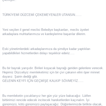
TÜRKİYEMİ DÜZCEMİ ÇEKEMEYENLER UTANSIN.......
Yeni seçilen il genel meclisi Belediye başkanları, meclis üyeleri
arkadaşlara muhtarlarımıza ve kardeşlerime başarılar dilerim.
Eski yönetimlerdeki arkadaşlarımıza da şimdiye kadar yaptıkları
yapabildikleri hizmetlerden dolayı teşekkür ederiz.....
Bu bir bayrak yarışıdır. Birileri koşacak bayrağı geriden gelenlere verecek.
Hepimiz Düzceliyiz memleketimiz için bir çivi çakanın elini öper minnet
duyarız. Şairin dediği gibi.
GELENİN KEYFİ İÇİN GEÇMİŞE KALKIP SÖVMEYİZ......
Bu memleketin çocuklarıyız her gün yüz yüze bakacağız. Lütfen
birbirimizi rencide edecek incitecek hareketlerden kaçınalım. İyi
günümüzü, kötü günümüzü paylaşacağız. Düğünlerimizde birlikte olacak,