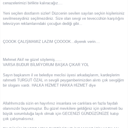
cenazelerimizi birlikte kalıracağız....
Yeni seçilen dostlarım sizler! Düzcenin sevilen sayılan seçkin kişilerisiniz
sevilmeseydiniz seçilmezdiniz. Size olan sevgi ve teveccühün karşılığını
televizyon reklamlarındaki çocuğun dediği gibi...
ÇOOOK ÇALIŞMAMIZ LAZIM ÇOOOOK...diyerek verin....
Mehmet Akif ne güzel söylemiş......
VARSA BUDUR BİLMİYORUM BAŞKA ÇIKAR YOL
Sayın başkanım il ve belediye meclisi üyesi arkadaşlarım, kardeşlerim
rahmetli TURGUT ÖZAL ın sevgili peygamberimizden alıntı çok sevgiğim
bir sloganı vardı. HALKA HİZMET HAKKA HİZMET diye
Allahhımızda sizin en hayırlınız insanlara ve canlılara en fazla faydalı
olanınızdır buyurmuştur. Bu güzel mevkilere geldiğiniz için şükretmeli bu
büyük sorumluluğa layık olmak için GECENİZİ GÜNDÜZÜNÜZE katıp
çok çalışmalısınız.