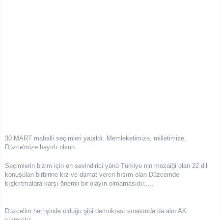
30 MART mahalli seçimleri yapıldı. Memleketimize, milletimize,
Düzce'mize hayırlı olsun.
Seçimlerin bizim için en sevindirici yönü Türkiye nin mozaiği olan 22 dil
konuşulan birbirine kız ve damat veren hısım olan Düzcemde
kışkırtmalara karşı önemli bir olayın olmamasıdır.....
Dü
zcelim her işinde olduğu gibi demokrası sınavında da alnı AK
çıkmıştır..