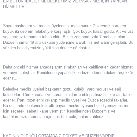
EN BÜYÜK İBADET MEMLEKETİMİZ VE İNSANIMIZ İÇİN YAPILAN
HİZMETTİR.....
Sayın başkanım ve meclis üyelerimiz malumunuz Düzcemiz asrın en
büyük iki deprem felaketiyle karşılaştı. Çok büyük hasar gördü. Alt ve üst
yapılarımız tamamen tahrip oldu. Bizim zamanımızda 7 mahalle olan
Düzcem şimdi 49 artı üskübü yüde içine alarak hizmet alanı genişledi. Bu
yüzden belediyemizin yükü son derece ağırlaştıu.
Daha önceki hizmet arkadaşlarımızimkanları ve kabiliyetleri kadar hizmet
vermeye çalıştılar. Kendilerine yapabildikleri hizmetlerden dolayı teşekkür
ederiz....
Belediye meclis üyeleri başkanın gözü, kulağı, yardımcıusı ve sağ
koludurlar. Tüm kararları ve sorumlulukları partili partisiz birlikte alır tatbik
ederler. Parti rozetlerini çıkarıp meclis üyesi ve Düzce rozetini takarlar.
Bu seçimde de ikinci kez altı bayan meclis üyesini belediyemize hizmet
için seçerek isabetli karar vermiştir. Kendilerinden Düzcemiz ve
kadınlarımızın sorunları için çok titiz çalışmalarını dileriz.
KADININ OLDUĞU ORTAMDA CİDDİYET VE DÜZEN VARDIR.....