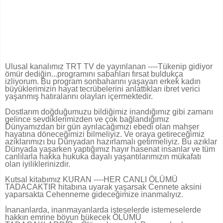
Ulusal kanalımız TRT TV de yayınlanan ----Tükenip gidiyor
ömür dediğin.
..programını sabahları fırsat buldukça
izliyorum. Bu program sonbaharını yaşayan erkek kadın
büyüklerimizin hayat tecrübelerini anlattıkları ibret verici
yaşanmış hatıralarını olayları içermektedir.
Dostlarım doğduğumuzu bildiğimiz inandığımız gibi zamanı
gelince sevdiklerimizden ve çok bağlandığımız
Dünyamızdan bir gün ayrılacağımızı ebedi olan mahşer
hayatına döneceğimizi bilmeliyiz. Ve oraya getireceğimiz
aziklarımızı bu Dünyadan hazırlamalı getirmeliyiz. Bu azıklar
Dünyada yaşarken yaptığımız hayır hasenat insanlar ve tüm
canlılarla hakka hukuka dayalı yaşantılarımızın mükafatı
olan iyiliklerinizdir.
Kutsal kitabımız KURAN ----HER CANLI ÖLÜMÜ
TADACAKTIR hitabına uyarak yaşarsak Cennete aksini
yaparsakta Cehenneme gideceğimize inanmalıyız.
İnananlarda, inanmayanlarda isteselerde istemeselerde
hakkın emrine böyun bükecek ÖLÜMÜ