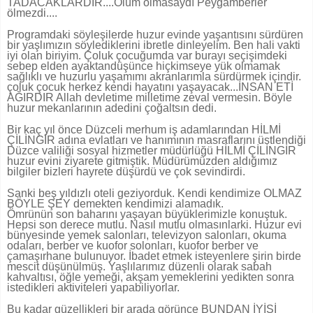
TADACAKLARDIR....Ölüm olmasaydı Peygamberler
ölmezdi....
Programdaki söyleşilerde huzur evinde yaşantısını sürdüren
bir yaşlımızın söylediklerini ibretle dinleyelim. Ben hali vakti
iyi olan biriyim. Çoluk çocuğumda var burayı seçişimdeki
sebep elden ayaktandüşünce hiçkimseye yük olmamak
sağlıklı ve huzurlu yaşamımı akranlarımla sürdürmek içindir.
çoluk çocuk herkez kendi hayatını yaşayacak...İNSAN ETİ
AĞIRDIR Allah devletime milletime zeval vermesin. Böyle
huzur mekanlarının adedini çoğaltsın dedi.
Bir kaç yıl önce Düzceli merhum iş adamlarından HİLMİ
ÇİLİNGİR adına evlatları ve hanımının masraflarını üstlendiği
Düzce valiliği sosyal hizmetler müdürlüğü HİLMİ ÇİLİNGİR
huzur evini ziyarete gitmiştik. Müdürümüzden aldığımız
bilgiler bizleri hayrete düşürdü ve çok sevindirdi.
Sanki beş yıldızlı oteli geziyorduk. Kendi kendimize OLMAZ
BÖYLE ŞEY demekten kendimizi alamadık.
Ömrünün son baharını yaşayan büyüklerimizle konuştuk.
Hepsi son derece mutlu. Nasıl mutlu olmasınlarki. Huzur evi
bünyesinde yemek salonları, televizyon salonları, okuma
odaları, berber ve kuofor solonları, kuofor berber ve
çamaşırhane bulunuyor. İbadet etmek isteyenlere şirin birde
mescit düşünülmüş. Yaşlılarımız düzenli olarak sabah
kahvaltısı, öğle yemeği, akşam yemeklerini yedikten sonra
istedikleri aktiviteleri yapabiliyorlar.
Bu kadar güzellikleri bir arada görünce BUNDAN İYİSİ