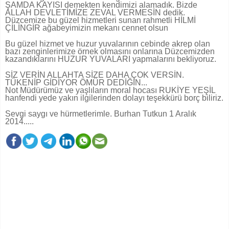
ŞAMDA KAYISI demekten kendimizi alamadık. Bizde
ALLAH DEVLETİMİZE ZEVAL VERMESİN dedik.
Düzcemize bu güzel hizmetleri sunan rahmetli HİLMİ
ÇİLİNGİR ağabeyimizin mekanı cennet olsun
Bu güzel hizmet ve huzur yuvalarının cebinde akrep olan
bazı zenginlerimize örnek olmasını onlarına Düzcemizden
kazandıklarını HUZUR YUVALARI yapmalarını bekliyoruz.
SİZ VERİN ALLAHTA SİZE DAHA ÇOK VERSİN.
TÜKENİP GİDİYOR ÖMÜR DEDİĞİN...
Not Müdürümüz ve yaşlıların moral hocası RUKİYE YEŞİL
hanfendi yede yakın ilgilerinden dolayı teşekkürü borç biliriz.
Sevgi saygı ve hürmetlerimle. Burhan Tutkun 1 Aralık
2014.....