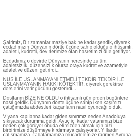
Şairimiz, Bir zamanlar maziye bak ne kadar şendik, d
iyerek
ecdadımızın Dünyanın dörtte üçüne sahip olduğu o ihtişamlı,
adaletli, kudretli, devirlerimize olan hasretimizi dile getiriyor.
Ecdadımız o devirde Dünyanın neresinde zulüm,
adaletsizlik, düzensizlik olursa oraya kudret ve azametiyle
adalet ve düzeni getirirdi...
NUS İLE USLANMAYANI ETMELİ TEKDİR TEKDİR İLE
USLANMAYANIN HAKKI KÖTEKTİR. diyerek gerekirse
derslerini verir gücünü gösterirdi...
Dostlarım BİZE NE OLDU o ihtişamlı günlerden bugünlere
nasıl geldik. Dünyanın dörtte üçüne sahip iken kaşımızı
çattığımızda abdestleri kaçanların nasıl oyuncağı olduk.
Viyana kapılarına kadar giden sınırımız neden Anadoluya
sıkışacak durumma geldi. Avuç içi kadar vatanımızı bize
neden çok görüyor onuda elimizden almak için bizi
birbirimize düşürmeye kırdırmaya çalışıyorlar. Yıllardır
çalışmamıza, çabalamamıza mücadelemize rağmen Avrupa