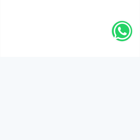
SEN DE DÜŞÜNCELERİNİ PAYLAŞ!
Adınız Soyadınız *
Yorum