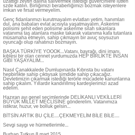
uzattığı zeytin dalına salıvermek istediği güvercinlere lütfen
szde katılın. Birliğimizi beraberliğimizi bozmak isteyenlere
imkan ve fırsat vermeyelim.
Genç fidanlarımızı kurutmayalım evlatları yetim, hanımları
dul, ana babaları evlat acısıyla yaşatmayalım. Askerimi
polisimi şehit eden polisime askerime silah sıkanlara
vatanıma taş atanlara maske takarak vatanıma kafa tutanlara
müsamaha etmeyin, sahip çıkmayın bir avuç soysuzun
oyuncağı olup rahatınızı bozmayın.
BAŞKA TÜRKİYE YOOOK...Vatanı, bayrağı, dini imanı,
kıblesi bir olan cennet yurdumuzda HEP BİRLİKTE İNSAN
GİBİ YAŞAYALIM...
Nasıl Çanakkalede Dumlupınarda Kıbrısta bu vatanı
hepbirlikte sahip çıktıysak şimdide sahip çıkacağız.
Devletimizin çıkarmak istediği terörle mücadele kanunlarına
sahip çıkalım. Yıllardır kandırıllmış kardeşlerimizi azad
edelim.
Hazıran ayı genel seçimlerinde DELİKANLI VEKİLLERİ
BÜYÜK MİLLET MECLİSİNE gönderelim. Vatanımıza
istikrar, huzur, ve bolluk gelsin...
BİTSİN ARTIK BU ÇİLE....ÇEKMEYELİM BİLE BİLE....
Sevgi saygı ve hürmetlerimle...
Burhan Tutkun 8 mart 2015.....