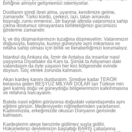
birliğine almıyor gelişmemizi istemiyorlar.
Dostlarım şimdi ibret alma, uyanma, kendimize gelme,
zamanıdır. Türkü kürdü, çerkezi, lazı, tatarı arnavutu
boşnağı..rumu ermenisi...bir bayrak altında vatanımıza sahip
çıkma dostumuz olmayanlara birlikteliğimizi gücümüzü
gösterme zamanıdır.
İç ve dış düşmanlarımızın tuzağına düşmeyelim. Vatanımızın
doğusuyla, batısıyla, kuzeyi güneyiyle aynı imkanlara ve
refaha sahip olması için birlik ve beraberliğimizi korumalıyız.
İstanbul da Ankara da, İzmir de Antalya da insanlar nasıl
yaşıyorsa Diyarbakır da Kars ta. Şirnak ta Adıyaman daki
vatandaşım da öyle yaşasın her kez bölgesinde evinde
doysun. Göç etmek zorunda kalmasın.
Akan kardeş kanını durduralım. Şimdiye kadar TERÖR
belasına giden BEŞYÜZ MİLYAR DOLAR ları Türkiye min
geri kalmış doğu ve güneydoğu bölgelerimizin kalkınmasına
ve refahına harcayalım.
Batıda nasıl eğitim görüyorsa doğudaki vatandaşımda aynı
eğitimi görsün. Medeniyyetin niğmetlerinden yararlansın.
Kadınımızda, erkeğimizde okusun Dünyanın gerisinde
kalmasın.
Kardeşlerim ateşe benzinle gidilmez suyla gidilir.
Hükümetimiz devletimizin başlattığı BARIŞ çabalarına