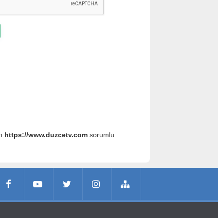
an
https://www.duzcetv.com
sorumlu