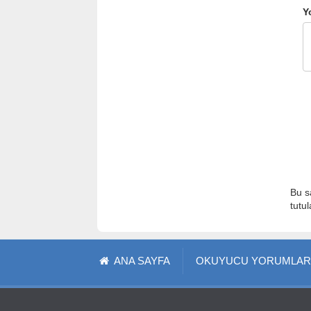
Y
Bu s
tutu
ANA SAYFA
OKUYUCU YORUMLAR