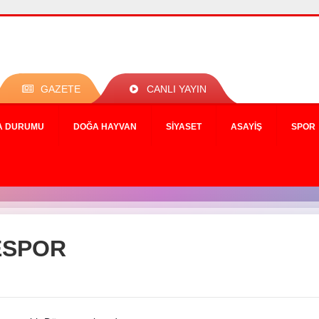
GAZETE
CANLI YAYIN
A DURUMU
DOĞA HAYVAN
SIYASET
ASAYIŞ
SPOR
ESPOR