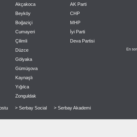
Akçakoca
AK Parti
Beyköy
CHP
Boğaziçi
MHP
Cumayeri
İyi Parti
Çilimli
Deva Partisi
En son
Düzce
Gölyaka
Gümüşova
Kaynaşlı
Yığılca
Zonguldak
ostu
> Serbay Social
> Serbay Akademi