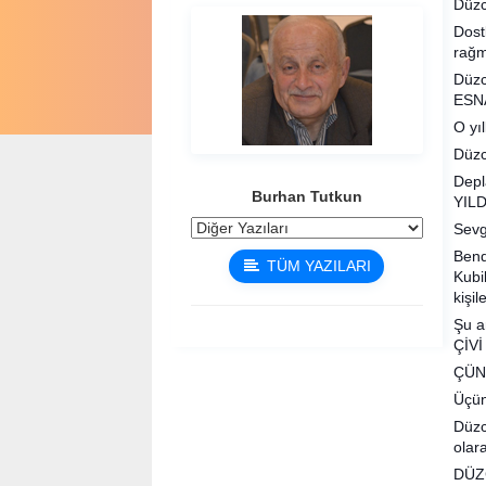
Düzc
Dost
rağm
Düzc
ESNA
O yı
Düzc
Depl
Burhan Tutkun
YILD
Sevg
Bend
TÜM YAZILARI
Kubi
kişil
Şu a
ÇİVİ
ÇÜN
Üçünc
Düzc
olar
DÜZ