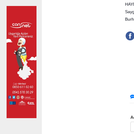
HAYD
Sayg
Burh
A