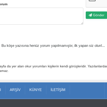
orum
Gönder
Bu köşe yazısına henüz yorum yapılmamıştır, ilk yapan siz olun!...
ayfa da yer alan okur yorumları kişilerin kendi görüşleridir. Yazılanlard
lamaz.
I
ARŞİV
KÜNYE
İLETİŞİM