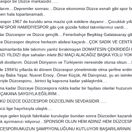
espor bir Düzce markasıdır......
larım....Depremler sonrası....Düzce ekonomisi Düzce esnafı gibi spor fa
en hala toparlanamadı..
espor 1967 de kuruldu ama mazisi çok eskilere dayanır....Çocukluk
FSPOR HAMİDİYESPOR gibi çok güzide futbol takımlarımız vardı....
llar Düzcespor ve Düzce gençlik....Fenerbahçe Beşiktaş Galatasaray gibi 
e Düzcespor deyince herkezin abdesi kaçardı...ÇOK SADIK VE CENT
asmanlarda bile takımını yanlız bırakmayan DOMATESİN ÇEKİRDEĞ
IZI YILDIZI diye sahaları inletir.BU MAÇI ALACAĞIZ BAŞKA YOLU YOK D
ili dostlarım. Düzceli Dünyanın ve Türkiyenin neresinde olursa ols
e 1994'lü yıllarda iki dönem Düzcespor yönetiminde olma şerfine erdi
lay Baba Yaşar, Nusret Ersoy...Ömer Küçük, Ali Danışmaz, şu an isiml
eriyle Düzcesporu...birinci lig kapısına kadar yaklaştırdık....
na kadar Düzceye Düzcespora nokta kadar bir faydası olanlar huzurunu
 ÇAKANA SAYGIYLA EĞİLİRİM...
KÜ DÜZCE DÜZCESPOR DÜZCELİNİN SEVDASIDIR......
ü lige hayırlısıyla ulaştık....
eye gelen büyük fabrikalar kuruluşlar bundan sonra Düzceden kazandık
ak ayırmanızı istiyoruz...SPONSOR OLUN HEM ADINIZ HEM DÜZCES
CESPORUMUZUN ŞAMPİYONLUĞUNU KUTLUYOR BAŞARILARININ DE