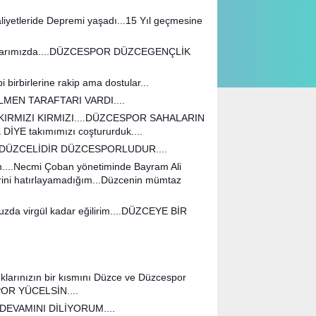
liyetleride Depremi yaşadı...15 Yıl geçmesine
 yıllarımızda....DÜZCESPOR DÜZCEGENÇLİK
birbirlerine rakip ama dostular...
İLMEN TARAFTARI VARDI....
İ KIRMIZI KIRMIZI....DÜZCESPOR SAHALARIN
İYE takımımızı coştururduk....
un....DÜZCELİDİR DÜZCESPORLUDUR....
m....Necmi Çoban yönetiminde Bayram Ali
erini hatırlayamadığım...Düzcenin mümtaz
zda virgül kadar eğilirim....DÜZCEYE BİR
larınızın bir kısmını Düzce ve Düzcespor
POR YÜCELSİN....
VAMINI DİLİYORUM....