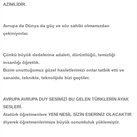
AZİMLİDİR.
Avrupa da Dünya da güç ve söz sahibi olmamızdan
çekiniyorlar.
Çünkü büyük dedelerine adaleti, dürüstlüğü, temizliği
insanlığı öğrettik.
Bizim unuttuğumuz güzel hasletlerimizi onlar tatbik etti ve
sanaide, teknikte, teknolijide bizi geçtiler.
AVRUPA AVRUPA DUY SESİMİZİ BU GELEN TÜRKLERİN AYAK
SESLERİ.
Atatürk öğretmenlere YENİ NESİL SİZİN ESERİNİZ OLACAKTIR
diyerek öğretmenlerimize büyük sorumluluk yüklemiştir.