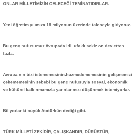
ONLAR MİLLETİMİZİN GELECEĞİ TEMİNATIDIRLAR.
Yeni öğretim yılımıza 18 milyonun üzerinde talebeyle giriyoruz.
Bu genç nufusumuz Avrupada irili ufaklı sekiz on devletten
fazla.
Avrupa nın bizi istememesinin.hazmedememesinin gelişmemizi
çekememesinin sebebi bu genç nufusuyla sosyal, ekonomik
ve kültürel kalkınmamızla yarınlarımızı düşünmek istemiyorlar.
Biliyorlar ki büyük Atatürkün dediği gibi.
TÜRK MİLLETİ ZEKİDİR, ÇALIŞKANDIR, DÜRÜSTÜR,