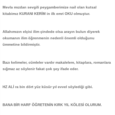
Mevla mızdan sevgili peygamberimize nail olan kutsal
kitabimız KURANI KERİM in ilk emri OKU olmuştur.
Allahımızın elçisi ilim çindede olsa arayın bulun diyerek
okumanın ilim öğrenmenin nedenli önemli olduğunu
ümmetine bildirmiştir.
Bazı kelimeler, cümleler vardır makalelere, kitaplara, romanlara
sığmaz az söylenir fakat çok şey ifade eder.
HZ ALİ ra bin dört yüz küsür yıl evvel söylediği gibi.
BANA BİR HARF ÖĞRETENİN KIRK YIL KÖLESİ OLURUM.